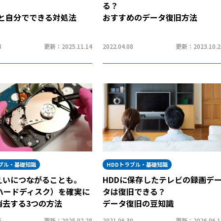
る？
為と自分でできる対処法
おすすめのデータ復旧方法
8
更新：2025.11.14
2022.04.08
更新：2023.10.2
ラブル・基礎知識
HDDトラブル・基礎知識
えいにつながることも。
HDDに保存したテレビの録画デ
（ハードディスク）を確実に
タは復旧できる？
消去する3つの方法
データ復旧の豆知識
5
更新：2025.02.28
2021.06.30
更新：2026.06.1