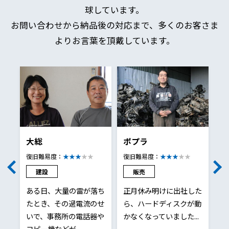
球しています。
お問い合わせから納品後の対応まで、多くのお客さま
よりお言葉を頂戴しています。
Previous
大総
ポプラ
カ
復旧難易度：
★★★
復旧難易度：
★★★
復
建設
販売
ても
ある日、大量の雷が落ち
正月休み明けに出社した
消
だけ
たとき、その過電流のせ
ら、ハードディスクが動
ッ
ま
いで、事務所の電話器や
かなくなっていました...
に
れて
コピー機などが...
し