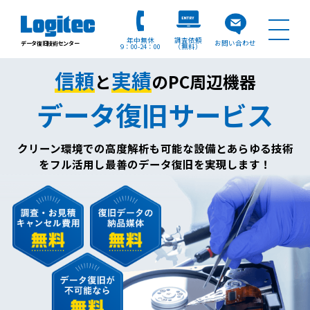
年中無休
調査依頼
お問い合わせ
データ復旧技術センター
9：00
24：00
（無料）
信頼
実績
と
のPC周辺機器
データ復旧サービス
クリーン環境での高度解析も可能な設備とあらゆる技術
を
フル活用し最善のデータ復旧を実現します！