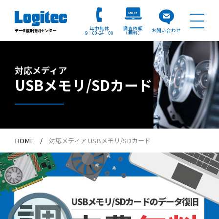
年中無休
調査依頼
お問い合わせ
データ復旧技術センター
9：00
24：00
（無料）
対応メディア
USBメモリ/SDカード
HOME
対応メディア USBメモリ/SDカード