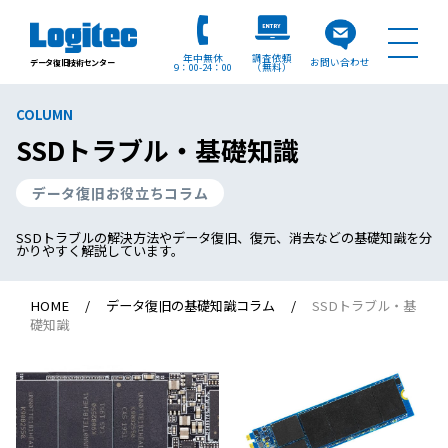
年中無休
調査依頼
お問い合わせ
データ復旧技術センター
9：00
24：00
（無料）
COLUMN
SSDトラブル・基礎知識
データ復旧お役立ちコラム
SSDトラブルの解決方法やデータ復旧、復元、消去などの基礎知識を分
かりやすく解説しています。
HOME
データ復旧の基礎知識コラム
SSDトラブル・基
礎知識