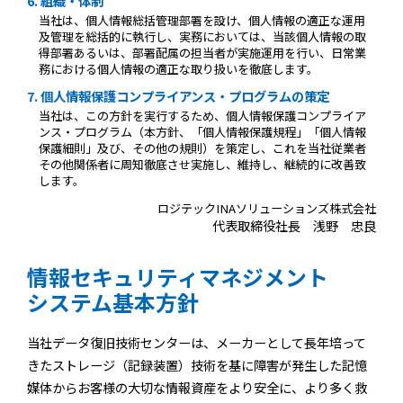
6. 組織・体制
当社は、個人情報総括管理部署を設け、個人情報の適正な運用
及管理を総括的に執行し、実務においては、当該個人情報の取
得部署あるいは、部署配属の担当者が実施運用を行い、日常業
務における個人情報の適正な取り扱いを徹底します。
7. 個人情報保護コンプライアンス・プログラムの策定
当社は、この方針を実行するため、個人情報保護コンプライア
ンス・プログラム（本方針、「個人情報保護規程」「個人情報
保護細則」及び、その他の規則）を策定し、これを当社従業者
その他関係者に周知徹底させ実施し、維持し、継続的に改善致
します。
ロジテックINAソリューションズ株式会社
代表取締役社長 浅野 忠良
情報セキュリティマネジメント
システム基本方針
当社データ復旧技術センターは、メーカーとして長年培って
きたストレージ（記録装置）技術を基に障害が発生した記憶
媒体からお客様の大切な情報資産をより安全に、より多く救