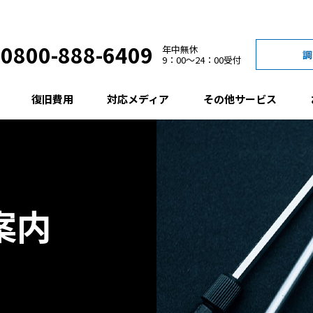
0800-888-6409
年中無休
調
9：00
24：00
受付
復旧費用
対応メディア
その他サービス
案内