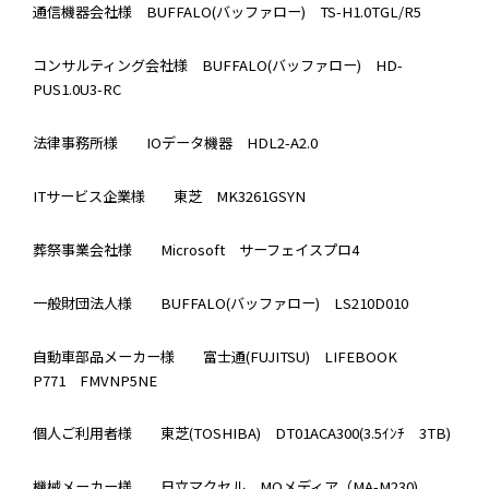
通信機器会社様
BUFFALO(バッファロー)
TS-H1.0TGL/R5
コンサルティング会社様
BUFFALO(バッファロー)
HD-
PUS1.0U3-RC
法律事務所様
IOデータ機器
HDL2-A2.0
ITサービス企業様
東芝
MK3261GSYN
葬祭事業会社様
Microsoft
サーフェイスプロ4
一般財団法人様
BUFFALO(バッファロー)
LS210D010
自動車部品メーカー様
富士通(FUJITSU)
LIFEBOOK
P771 FMVNP5NE
個人ご利用者様
東芝(TOSHIBA)
DT01ACA300(3.5ｲﾝﾁ 3TB)
機械メーカー様
日立マクセル
MOメディア（MA-M230)