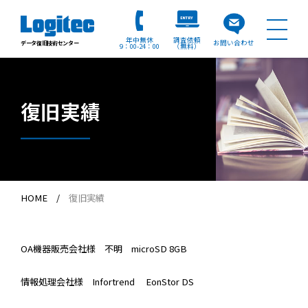
年中無休
調査依頼
お問い合わせ
データ復旧技術センター
9：00
24：00
（無料）
復旧実績
HOME
復旧実績
OA機器販売会社様
不明
microSD 8GB
情報処理会社様
Infortrend
EonStor DS