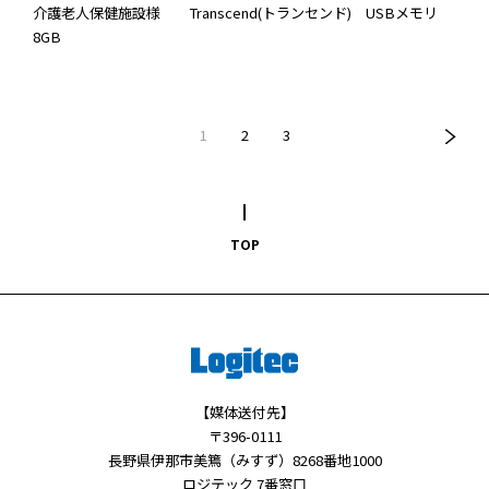
介護老人保健施設様
Transcend(トランセンド)
USBメモリ
8GB
1
2
3
TOP
【媒体送付先】
〒396-0111
長野県伊那市美篶（みすず）8268番地1000
ロジテック 7番窓口