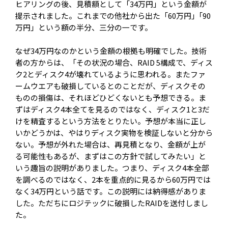
ヒアリングの後、見積額として「34万円」という金額が
提示されました。これまでの他社から出た「60万円」｢90
万円」という額の半分、三分の一です。
なぜ34万円なのかという金額の根拠も明確でした。技術
者の方からは、「その状況の場合、RAID 5構成で、ディス
ク2とディスク4が壊れているように思われる。またファ
ームウエアも破損しているとのことだが、ディスクその
ものの損傷は、それほどひどくないとも予想できる。ま
ずはディスク4本全てを見るのではなく、ディスク1と3だ
けを精査するという方法をとりたい。予想が本当に正し
いかどうかは、やはりディスク実物を検証しないと分から
ない。予想が外れた場合は、再見積となり、金額が上が
る可能性もあるが、まずはこの方針で試してみたい」と
いう趣旨の説明がありました。つまり、ディスク4本全部
を調べるのではなく、2本を重点的に見るから60万円では
なく34万円という話です。この説明には納得感がありま
した。ただちにロジテックに破損したRAIDを送付しまし
た。