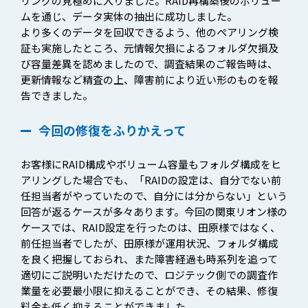
リングの見極めに入りました。RAID再構築後のボリュー
ムを通じ、データ実体の抽出に成功しました。
より多くのデータを回収できるよう、他のペアリング検
証も実施したところ、元情報欠損によるフォルダ欠損及
び容量差異を認めましたので、調査結果のご報告時は、
更新情報など精査の上、障害前により近い形のものを報
告できました。
今回の修復をふりかえって
お客様にRAID構成やボリューム容量もフォルダ構成をヒ
アリングした場合でも、「RAIDの設定は、自分でない前
任担当者がやっていたので、自分には分からない」という
回答が返るケースが多々あります。今回の関東リオン様の
ケースでは、RAID設定を行ったのは、田原様ではなく、
前任担当者でしたが、田原様が運用状況、フォルダ構成
を良く把握しておられ、また障害経過も時系列を追って
適切にご説明いただけたので、ロジテック側での調査作
業量を必要最小限に抑えることができ、その結果、修復
料金も低く抑えることができました。