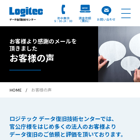
年中無休
調査依頼
お問い合わせ
データ復旧技術センター
9：00
24：00
（無料）
お客様より感謝のメールを
頂きました
お客様の声
HOME
お客様の声
ロジテック データ復旧技術センターでは、
官公庁様をはじめ
多くの法人のお客様より
データ復旧のご依頼と評価を頂いております。