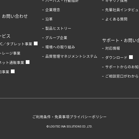
パーパス・行動指針
キャリア採用
企業理念
先輩社員インタビュ
・お問い合わせ
沿革
よくある質問
製品ヒストリー
ービス
グループ企業
サポート・お問い
PC／タブレット事業
環境への取り組み
対応情報
トレージ事業
品質管理マネジメントシステム
ダウンロード
ネット通販事業
サポートからのお知
旧事業
ご相談窓口がわから
ご利用条件・免責事項
プライバシーポリシー
© LOGITEC INA SOLUTIONS CO.,LTD.