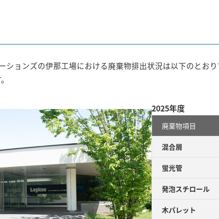
ューションズの伊那工場における廃棄物排出状況は以下のとお
す。
2025年度
廃棄物項目
混合屑
蛍光管
発泡スチロール
木パレット