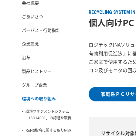
会社概要
RECYCLING SYSTEM I
ごあいさつ
個人向けP
パーパス・行動指針
企業理念
ロジテックINAソリ
有効利用促進法」に基
沿革
ご家庭で使用するた
コン及びモニタの回
製品ヒストリー
グループ企業
家庭系ＰＣリサ
環境への取り組み
環境マネジメントシステム
「ISO14001」の認証を取得
RoHS指令に関する取り組み
リサイクル対象