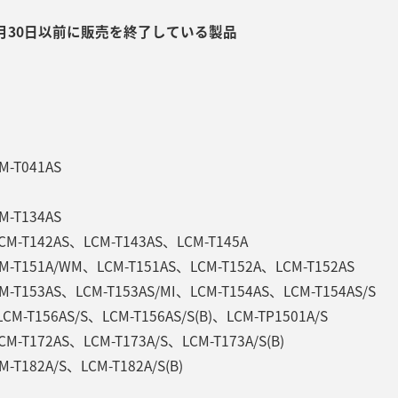
9月30日以前に販売を終了している製品
M-T041AS
M-T134AS
CM-T142AS、LCM-T143AS、LCM-T145A
M-T151A/WM、LCM-T151AS、LCM-T152A、LCM-T152AS
M-T153AS、LCM-T153AS/MI、LCM-T154AS、LCM-T154AS/S
LCM-T156AS/S、LCM-T156AS/S(B)、LCM-TP1501A/S
CM-T172AS、LCM-T173A/S、LCM-T173A/S(B)
M-T182A/S、LCM-T182A/S(B)