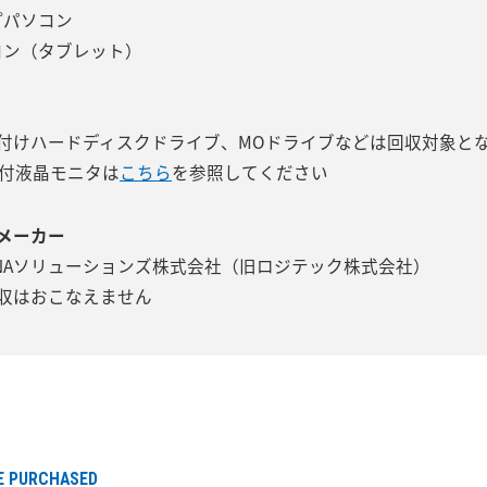
プパソコン
コン（タブレット）
付けハードディスクドライブ、MOドライブなどは回収対象と
ー付液晶モニタは
こちら
を参照してください
メーカー
NAソリューションズ株式会社（旧ロジテック株式会社）
収はおこなえません
E PURCHASED