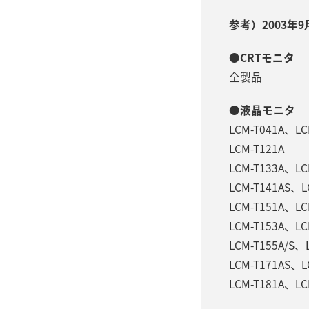
参考）2003年
●CRTモニタ
全製品
●液晶モニタ
LCM-T041A、LC
LCM-T121A
LCM-T133A、LC
LCM-T141AS、L
LCM-T151A、LC
LCM-T153A、LC
LCM-T155A/S、
LCM-T171AS、L
LCM-T181A、LC