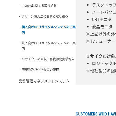
デスクトッ
J-Mossに関する取り組み
ノートパソ
グリーン購入法に関する取り組み
CRTモニタ
液晶モニタ
個人向けPCリサイクルシステムのご案
内
※上記以外の外
※TVチューナ
法人向けPCリサイクルシステムのご案
内
リサイクル対象
リサイクルの回収・再資源化実績報告
ロジテックI
廃棄物及び化学物質の管理
※他社製品の回
品質管理マネジメントシステム
CUSTOMERS WHO HAV