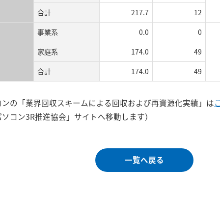
合計
217.7
12
事業系
0.0
0
家庭系
174.0
49
合計
174.0
49
コンの「業界回収スキームによる回収および再資源化実績」は
ソコン3R推進協会」サイトへ移動します）
一覧へ戻る