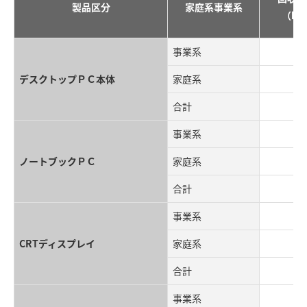
製品区分
家庭系事業系
（kg
事業系
デスクトップＰＣ本体
家庭系
合計
事業系
ノートブックＰＣ
家庭系
合計
事業系
CRTディスプレイ
家庭系
1,
合計
1,
事業系