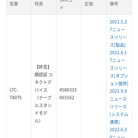
型番
特長
定価
備考
ド
2021.5.2
7ニュー
スリリー
ス[製品]
2021.6.1
7ニュー
【終息】
スリリー
顔認証 コ
ス[オプシ
ネクトデ
ョン提供]
LTC-
バイス
4580333
2021.9.9
T80TS
（テーブ
603162
ニュース
ルスタン
リリース
ドモデ
[システム
ル）
連携]
2022.6.3
0ニュー