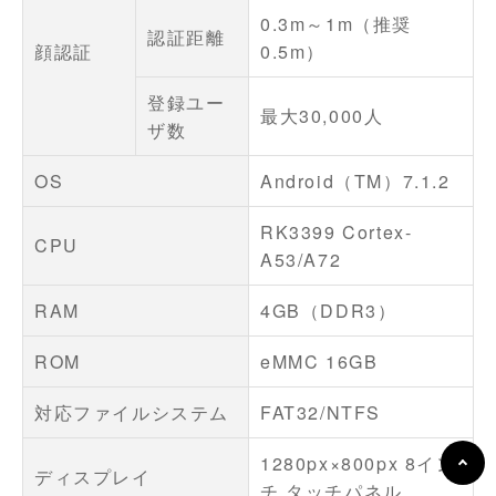
0.3m～1m（推奨
認証距離
顔認証
0.5m）
登録ユー
最大30,000人
ザ数
OS
Android（TM）7.1.2
RK3399 Cortex-
CPU
A53/A72
RAM
4GB（DDR3）
ROM
eMMC 16GB
対応ファイルシステム
FAT32/NTFS
1280px×800px 8イン
ディスプレイ
チ タッチパネル