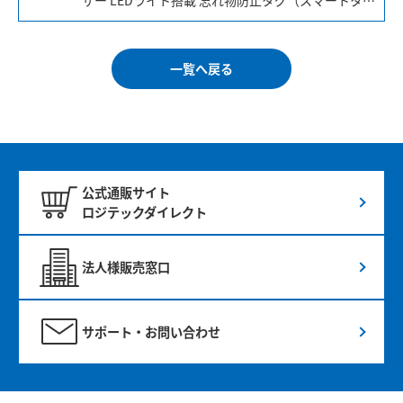
ザー LEDライト搭載 忘れ物防止タグ（スマートタ
グ） 紛失防止タグ機能に加え、暗い道を照らす
LEDライト、85dBの大音量ブザー、赤色点滅ライト
で危険をしっかり周囲に知らせiPhoneの「緊急
一覧へ戻る
SOS」機能と連携した多機能セキュリティタグで
す。SOSアラーム音（大音量ブザー）作動と同時に
iPhoneの「緊急SOS」を起動。警察・消防・海上保
安庁へすぐ通報でき、さらに事前登録した連絡先へ
位置情報付きSMSを自動で送信できます。
公式通販サイト
ロジテックダイレクト
法人様販売窓口
サポート・お問い合わせ