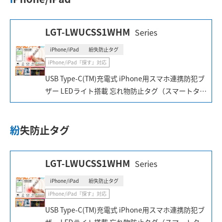
LGT-LWUCSS1WHM
Series
iPhone/iPad
紛失防止タグ
iPhone/iPad『探す』対応
USB Type-C(TM)充電式 iPhone用スマホ連携防犯ブ
ザー LEDライト搭載 忘れ物防止タグ（スマートタ
グ） 紛失防止タグ機能に加え、暗い道を照らす
LEDライト、85dBの大音量ブザー、赤色点滅ライト
紛失防止タグ
で危険をしっかり周囲に知らせiPhoneの「緊急
SOS」機能と連携した多機能セキュリティタグで
す。SOSアラーム音（大音量ブザー）作動と同時に
LGT-LWUCSS1WHM
Series
iPhoneの「緊急SOS」を起動。警察・消防・海上保
安庁へすぐ通報でき、さらに事前登録した連絡先へ
iPhone/iPad
紛失防止タグ
位置情報付きSMSを自動で送信できます。
iPhone/iPad『探す』対応
USB Type-C(TM)充電式 iPhone用スマホ連携防犯ブ