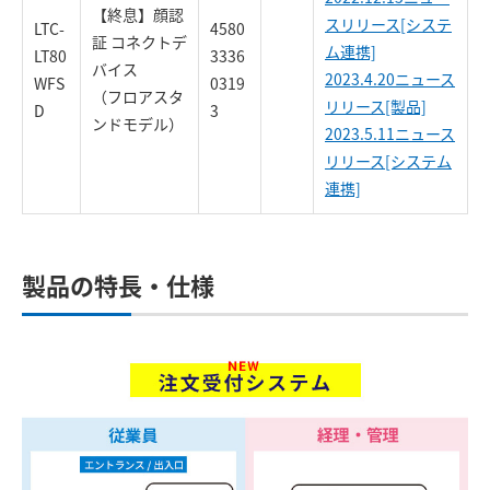
【終息】顔認
スリリース[システ
LTC-
4580
証 コネクトデ
ム連携]
LT80
3336
バイス
2023.4.20ニュース
WFS
0319
（フロアスタ
リリース[製品]
D
3
ンドモデル）
2023.5.11ニュース
リリース[システム
連携]
製品の特長・仕様