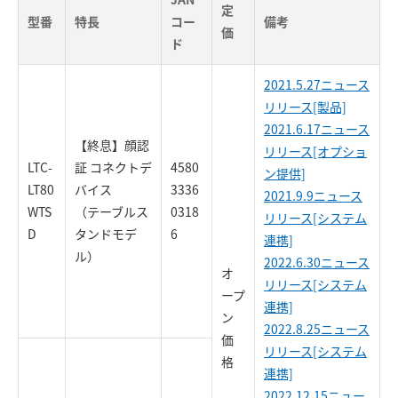
定
型番
特長
コー
備考
価
ド
2021.5.27ニュース
リリース[製品]
2021.6.17ニュース
【終息】顔認
リリース[オプショ
LTC-
証 コネクトデ
4580
ン提供]
LT80
バイス
3336
2021.9.9ニュース
WTS
（テーブルス
0318
リリース[システム
D
タンドモデ
6
連携]
ル）
2022.6.30ニュース
オ
リリース[システム
ープ
連携]
ン
2022.8.25ニュース
価
リリース[システム
格
連携]
2022.12.15ニュー