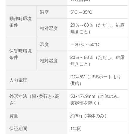
温度
5℃～35℃
動作時環境
条件
20％～80％（ただし、結露
相対湿度
無きこと）
温度
－20℃～50℃
保管時環境
条件
20％～80％（ただし、結露
相対湿度
無きこと）
DC+5V（USBポートより
入力電圧
供給）
外形寸法（幅×奥行き×高
53×17×9mm（本体のみ、
さ）
突起部を除く）
質量
約30g（本体のみ）
保証期間
1年間