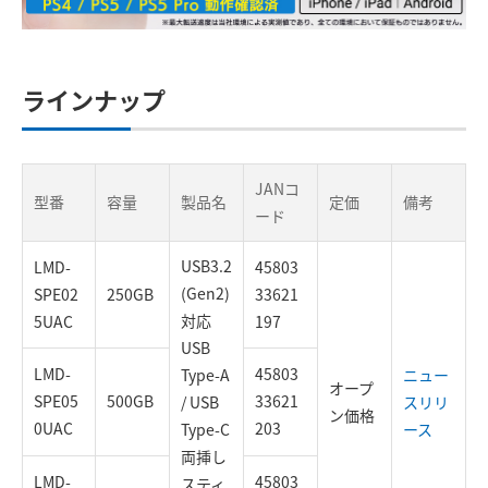
ラインナップ
JANコ
型番
容量
製品名
定価
備考
ード
USB3.2
LMD-
45803
(Gen2)
SPE02
250GB
33621
対応
5UAC
197
USB
LMD-
45803
Type-A
ニュー
オープ
SPE05
500GB
33621
/ USB
スリリ
ン価格
0UAC
203
Type-C
ース
両挿し
LMD-
45803
スティ