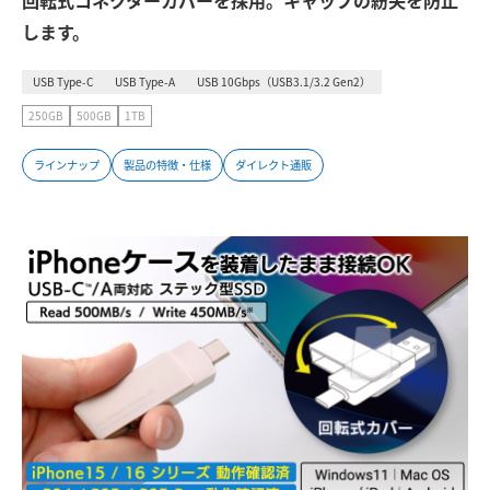
回転式コネクターカバーを採用。キャップの紛失を防止
します。
USB Type-C
USB Type-A
USB 10Gbps（USB3.1/3.2 Gen2）
250GB
500GB
1TB
ラインナップ
製品の特徴・仕様
ダイレクト通販