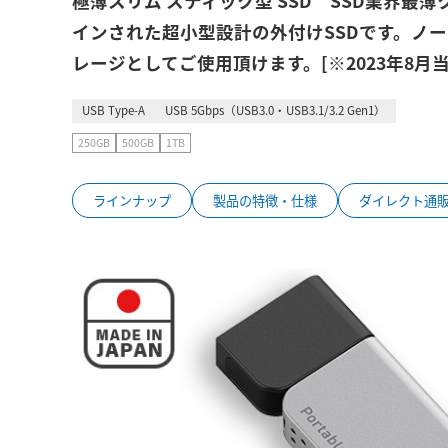
極薄スリム スティック型 SSD SSD業界
インされた超小型設計の外付けSSDです。ノー
レージとしてご使用頂けます。[※2023年8月
USB Type-A
USB 5Gbps（USB3.0・USB3.1/3.2 Gen1）
250GB
500GB
1TB
ラインナップ
製品の特徴・仕様
ダイレクト通