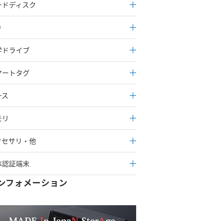
ードディスク
D
学ドライブ
マートタグ
ース
モリ
クセサリ・他
体認証端末
ンフォメーション