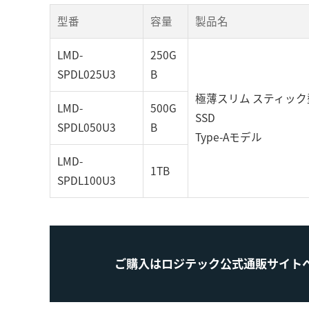
型番
容量
製品名
LMD-
250G
SPDL025U3
B
極薄スリム スティック
LMD-
500G
SSD
SPDL050U3
B
Type-Aモデル
LMD-
1TB
SPDL100U3
ご購入はロジテック公式通販サイト