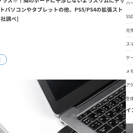
最薄クラス※！隣のポートに干渉しないようスリムにデザ
ハ
トパソコンやタブレットの他、PS5/PS4の拡張スト
SS
当社調べ]
光
ス
ケ
販
メ
ア
生
イ