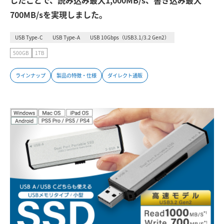
したことで、読み込み最大1,000MB/s、書き込み最大
700MB/sを実現しました。
USB Type-C
USB Type-A
USB 10Gbps（USB3.1/3.2 Gen2）
500GB
1TB
ラインナップ
製品の特徴・仕様
ダイレクト通販