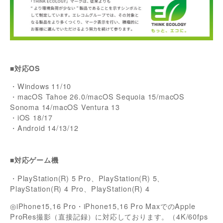
■対応OS
・Windows 11/10
・macOS Tahoe 26.0/macOS Sequoia 15/macOS
Sonoma 14/macOS Ventura 13
・iOS 18/17
・Android 14/13/12
■対応ゲーム機
・PlayStation(R) 5 Pro、PlayStation(R) 5、
PlayStation(R) 4 Pro、PlayStation(R) 4
◎iPhone15,16 Pro・iPhone15,16 Pro MaxでのApple
ProRes撮影（直接記録）に対応しております。（4K/60fps