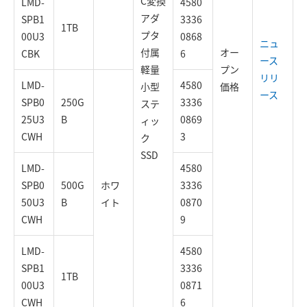
C変換
LMD-
4580
アダ
SPB1
3336
1TB
プタ
00U3
0868
ニュ
付属
オー
CBK
6
ース
軽量
プン
リリ
LMD-
4580
小型
価格
ース
SPB0
250G
3336
ステ
25U3
B
0869
ィッ
CWH
3
ク
SSD
LMD-
4580
SPB0
500G
ホワ
3336
50U3
B
イト
0870
CWH
9
LMD-
4580
SPB1
3336
1TB
00U3
0871
CWH
6