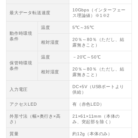
10Gbps（インターフェー
最大データ転送速度
ス理論値）※1※2
温度
5℃～35℃
動作時環境
条件
20％～80％（ただし、結
相対湿度
露無きこと）
温度
－20℃～50℃
保管時環境
条件
20％～80％（ただし、結
相対湿度
露無きこと）
DC+5V（USBポートより
入力電圧
供給）
アクセスLED
有（赤色LED）
外形寸法（幅×奥行き×高
21×61×11mm（本体の
さ）
み、突起部を除く）
質量
約12g（本体のみ）