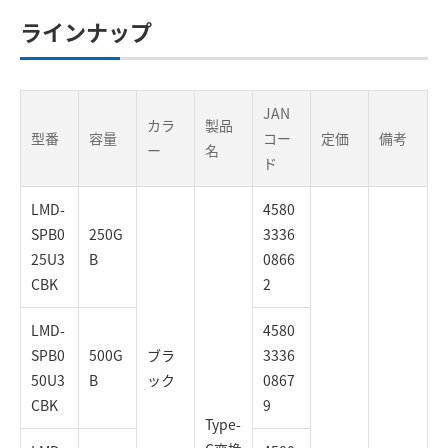
ラインナップ
JAN
カラ
製品
型番
容量
コー
定価
備考
ー
名
ド
LMD-
4580
SPB0
250G
3336
25U3
B
0866
CBK
2
LMD-
4580
SPB0
500G
ブラ
3336
50U3
B
ック
0867
CBK
9
Type-