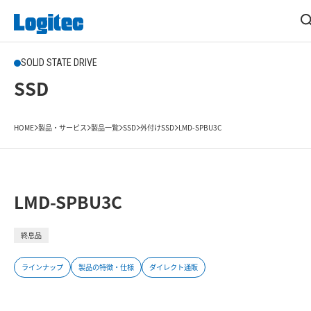
SOLID STATE DRIVE
SSD
HOME
製品・サービス
製品一覧
SSD
外付けSSD
LMD-SPBU3C
LMD-SPBU3C
終息品
ラインナップ
製品の特徴・仕様
ダイレクト通販