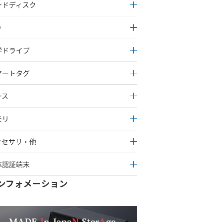
ードディスク
D
学ドライブ
マートタグ
ース
モリ
クセサリ・他
体認証端末
ンフォメーション