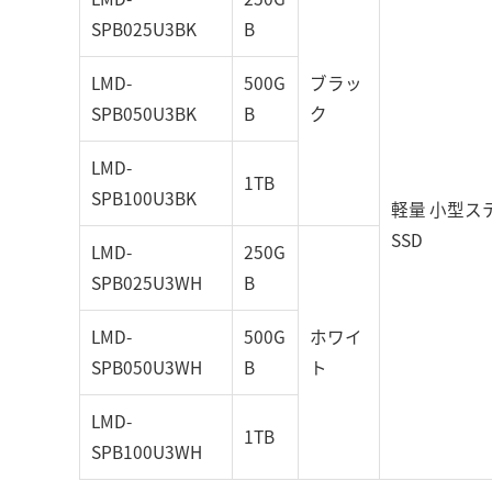
SPB025U3BK
B
LMD-
500G
ブラッ
SPB050U3BK
B
ク
LMD-
1TB
SPB100U3BK
軽量 小型ス
SSD
LMD-
250G
SPB025U3WH
B
LMD-
500G
ホワイ
SPB050U3WH
B
ト
LMD-
1TB
SPB100U3WH