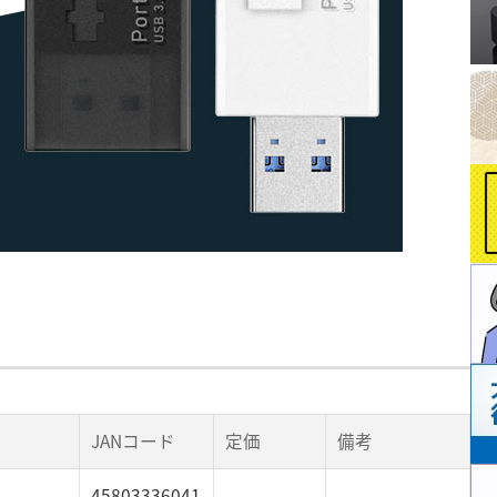
JANコード
定価
備考
45803336041