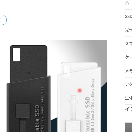
ハ
SS
販
光
ス
ケ
メ
ア
生
イ