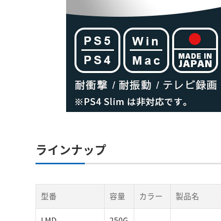
ラインナップ
型番
容量
カラー
製品名
LMD-
250G