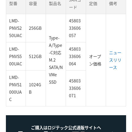
型番
容量
製品名
定価
備考
ード
LMD-
45803
PNVS2
256GB
33606
50UAC
057
Type-
A/Type
LMD-
45803
-C対応
ニュー
PNVS5
512GB
33606
オープ
M.2
スリリ
00UAC
064
ン価格
SATA/N
ース
VMe
LMD-
45803
SSD
PNVS1
1024G
33606
000UA
B
071
C
ご購入はロジテック公式通販サイトへ