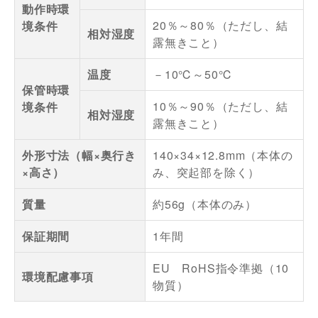
動作時環
20％～80％（ただし、結
境条件
相対湿度
露無きこと）
温度
－10℃～50℃
保管時環
10％～90％（ただし、結
境条件
相対湿度
露無きこと）
外形寸法（幅×奥行き
140×34×12.8mm（本体の
×高さ）
み、突起部を除く）
質量
約56g（本体のみ）
保証期間
1年間
EU RoHS指令準拠（10
環境配慮事項
物質）