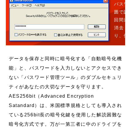
パスワ
囲で設
回間違
消去（
り、使
データを保存と同時に暗号化する「自動暗号化機
能」と、パスワードを入力しないとアクセスでき
ない「パスワード管理ツール」のダブルセキュリ
ティがあなたの大切なデータを守ります。
AES256bit（Advanced Encryption
Satandard）は、米国標準規格としても導入され
ている256bit長の暗号化鍵を使用した解読困難な
暗号化方式です。万が一第三者に中のドライブを