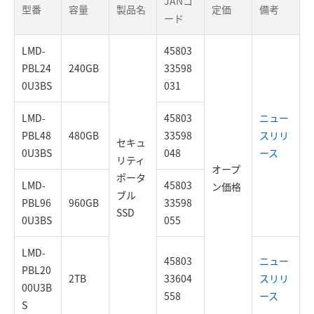
JANコ
型番
容量
製品名
定価
備考
ード
LMD-
45803
PBL24
240GB
33598
0U3BS
031
LMD-
45803
ニュー
PBL48
480GB
33598
スリリ
セキュ
0U3BS
048
ース
リティ
オープ
ポータ
LMD-
45803
ン価格
ブル
PBL96
960GB
33598
SSD
0U3BS
055
LMD-
45803
ニュー
PBL20
2TB
33604
スリリ
00U3B
558
ース
S