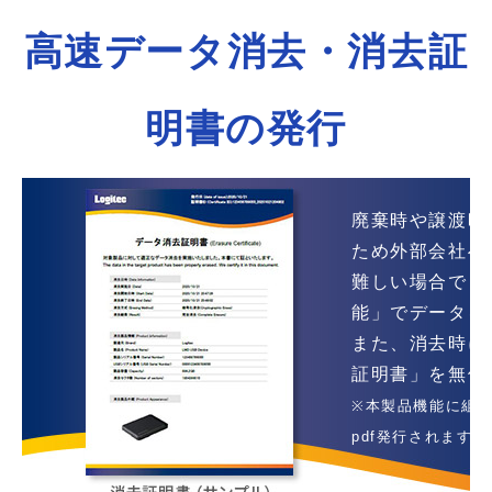
高速データ消去・消去証
明書の発行
廃棄時や譲渡時
ため外部会社へ
難しい場合でも
能」でデータを
また、消去時に
証明書」を無償
※本製品機能に組
pdf発行されます。