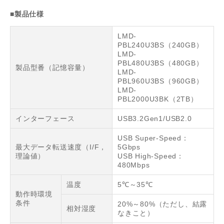
■製品仕様
LMD-
PBL240U3BS（240GB）
LMD-
PBL480U3BS（480GB）
製品型番（記憶容量）
LMD-
PBL960U3BS（960GB）
LMD-
PBL2000U3BK（2TB）
インターフェース
USB3.2Gen1/USB2.0
USB Super-Speed：
最大データ転送速度（I/F，
5Gbps
理論値）
USB High-Speed：
480Mbps
温度
5℃～35℃
動作時環境
条件
20%～80%（ただし、結露
相対湿度
なきこと）