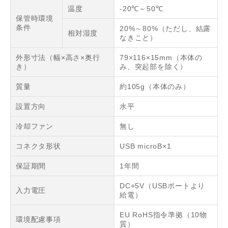
温度
-20℃～50℃
保管時環境
条件
20%～80%（ただし、結露
相対湿度
なきこと）
外形寸法（幅×高さ×奥行
79×116×15mm（本体の
き）
み、突起部を除く）
質量
約105g（本体のみ）
設置方向
水平
冷却ファン
無し
コネクタ形状
USB microB×1
保証期間
1年間
DC+5V（USBポートより
入力電圧
給電）
EU RoHS指令準拠（10物
環境配慮事項
質）