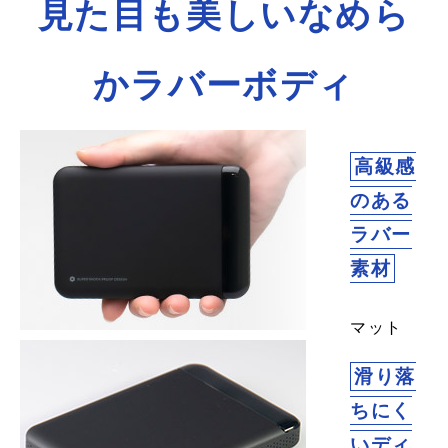
見た目も美しいなめら
かラバーボディ
高級感
のある
ラバー
素材
マット
な質感
滑り落
で手触
ちにく
りもな
めらか
いディ