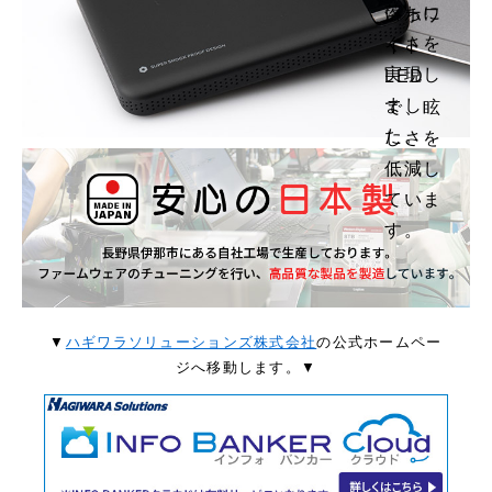
落ちに
いホワ
くさを
イト
実現し
LED
まし
で、眩
た。
しさを
低減し
ていま
す。
▼
ハギワラソリューションズ株式会社
の公式ホームペー
ジへ移動します。▼