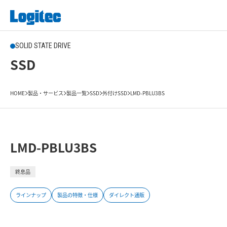
SOLID STATE DRIVE
SSD
HOME
製品・サービス
製品一覧
SSD
外付けSSD
LMD-PBLU3BS
LMD-PBLU3BS
終息品
ラインナップ
製品の特徴・仕様
ダイレクト通販