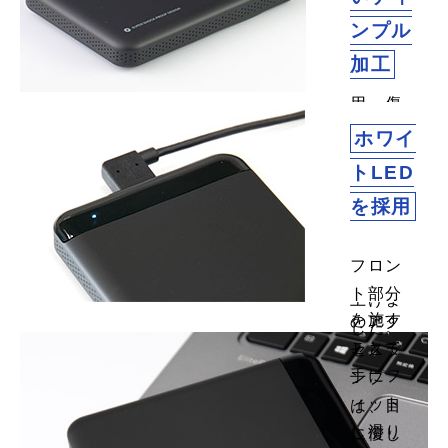
なラバ
ンプル
ー素材
加工
を採
用。傷
ケース
や擦れ
ホワイ
側面に
などに
トLED
は、デ
強い2層
を採用
ィンプ
のコー
ル（半
ティン
球）形
フロン
グで仕
状加工
ト部分
上げま
を施す
のアク
した。
ことで
セスラ
手にフ
ンプ
ィット
は、目
し滑り
に優し