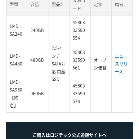
JANコ
型番
容量
製品名
定価
備考
ード
45803
LMD-
240GB
33590
SA240
554
2.5イ
45803
LMD-
ンチ
ニュー
480GB
33590
オープ
SA480
SATA対
スリリ
561
ン価格
応 内蔵
ース
SSD
LMD-
45803
SA960
960GB
33590
【終
578
息】
ご購入はロジテック公式通販サイトへ