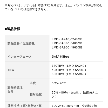
※対応OSは、いずれも日本語OSに限ります。また、パソコン本体が対応し
ていないOSでは使用できません。
■製品仕様
LMD-SA240／240GB
製品型番／記憶容量
LMD-SA480／480GB
LMD-SA960／960GB
インターフェース
SATA 6Gbps
180TBW（LMD-SA240）
TBW
425TBW（LMD-SA480）
835TBW（LMD-SA960）
温度
0℃～70℃
動作時環境
条件
20%～80%（ただし、結露無きこ
相対湿度
と）
外形寸法（幅×奥行き×高
100.2×69.85×7mm（突起部を除