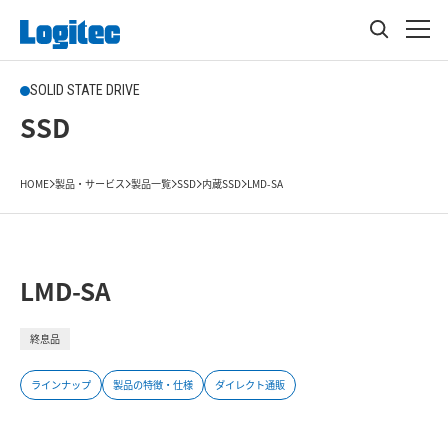
SOLID STATE DRIVE
SSD
HOME
製品・サービス
製品一覧
SSD
内蔵SSD
LMD-SA
LMD-SA
終息品
ラインナップ
製品の特徴・仕様
ダイレクト通販