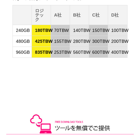
ロジ
テッ
A社
B社
C社
D社
ク
240GB
180TBW
70TBW
140TBW
150TBW
100TBW
480GB
425TBW
155TBW
280TBW
300TBW
200TBW
960GB
835TBW
253TBW
560TBW
600TBW
400TBW