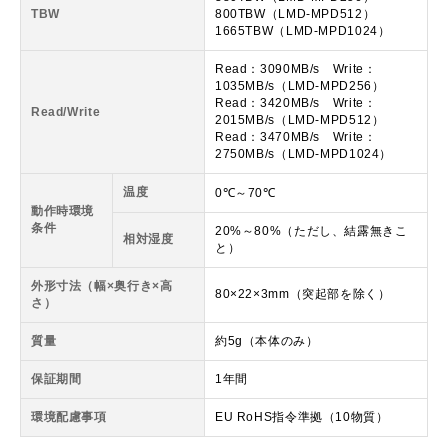
TBW
800TBW（LMD-MPD512）
1665TBW（LMD-MPD1024）
Read：3090MB/s Write：
1035MB/s（LMD-MPD256）
Read：3420MB/s Write：
Read/Write
2015MB/s（LMD-MPD512）
Read：3470MB/s Write：
2750MB/s（LMD-MPD1024）
温度
0℃～70℃
動作時環境
条件
20%～80%（ただし、結露無きこ
相対湿度
と）
外形寸法（幅×奥行き×高
80×22×3mm（突起部を除く）
さ）
質量
約5g（本体のみ）
保証期間
1年間
環境配慮事項
EU RoHS指令準拠（10物質）