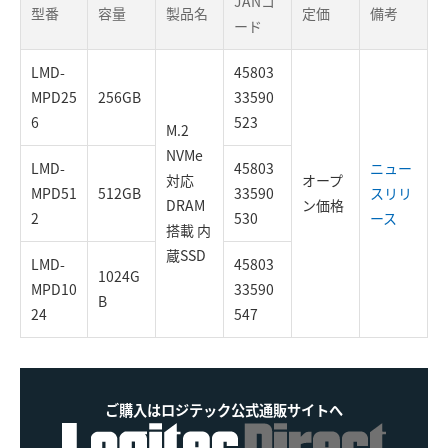
JANコ
型番
容量
製品名
定価
備考
ード
LMD-
45803
MPD25
256GB
33590
6
523
M.2
NVMe
LMD-
45803
ニュー
対応
オープ
MPD51
512GB
33590
スリリ
DRAM
ン価格
2
530
ース
搭載 内
蔵SSD
LMD-
45803
1024G
MPD10
33590
B
24
547
ご購入はロジテック公式通販サイトへ