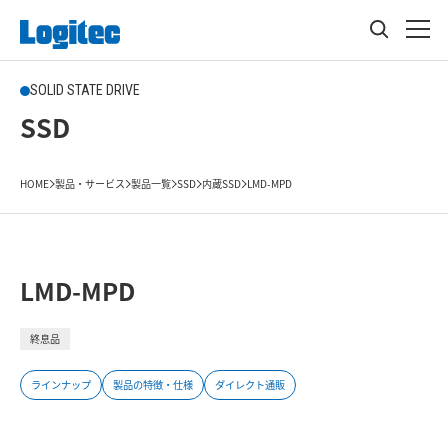
SOLID STATE DRIVE
SSD
HOME
製品・サービス
製品一覧
SSD
内蔵SSD
LMD-MPD
LMD-MPD
終息品
ラインナップ
製品の特徴・仕様
ダイレクト通販