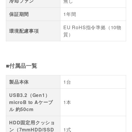
冷却ファン
無し
保証期間
1年間
EU RoHS指令準拠（10物
環境配慮事項
質）
■付属品一覧
製品本体
1台
USB3.2（Gen1）
microB to Aケーブ
1本
ル 約50cm
HDD固定用クッショ
ン（7mmHDD/SSD
1式