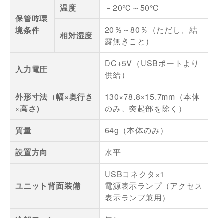
温度
－20℃～50℃
保管時環
20％～80％（ただし、結
境条件
相対湿度
露無きこと）
DC+5V（USBポートより
入力電圧
供給）
外形寸法（幅×奥行き
130×78.8×15.7mm（本体
×高さ）
のみ、突起部を除く）
質量
64g（本体のみ）
設置方向
水平
USBコネクタ×1
ユニット背面装備
電源表示ランプ（アクセス
表示ランプ兼用）