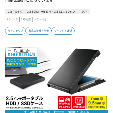
可能な設計になっています。
USB Type-A
USB 5Gbps（USB3.0・USB3.1/3.2 Gen1）
SATA
2.5インチ
SSD対応
ソフト付き
ラインナップ
製品の特徴・仕様
ダイレクト通販