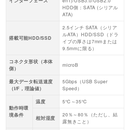
インターフェース
en1)/USB3.0/USB2.0
HDD側：SATA (シリアル
ATA)
2.5インチ SATA（シリア
ルATA）HDD/SSD（ドラ
搭載可能HDD/SSD
イブの厚さは7mmまたは
9.5mmに限る）
コネクタ形状（本体
microB
側）
最大データ転送速度
5Gbps（USB Super
（I/F，理論値）
Speed）
温度
5℃～35℃
動作時環
20％～80％（ただし、結
境条件
相対湿度
露無きこと）