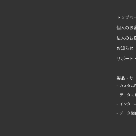
トップペ
個人のお
法人のお
お知らせ
サポート
製品・サ
カスタム
データス
インター
データ復