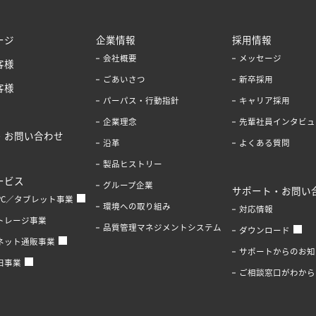
ージ
企業情報
採用情報
会社概要
メッセージ
客様
ごあいさつ
新卒採用
客様
パーパス・行動指針
キャリア採用
企業理念
先輩社員インタビュ
・お問い合わせ
沿革
よくある質問
製品ヒストリー
ービス
グループ企業
サポート・お問い
PC／タブレット事業
環境への取り組み
対応情報
トレージ事業
品質管理マネジメントシステム
ダウンロード
ネット通販事業
サポートからのお知
旧事業
ご相談窓口がわから