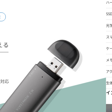
ハ
SS
販
光
ス
ケ
メ
ア
生
イ