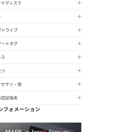
ードディスク
D
学ドライブ
マートタグ
ース
モリ
クセサリ・他
体認証端末
ンフォメーション