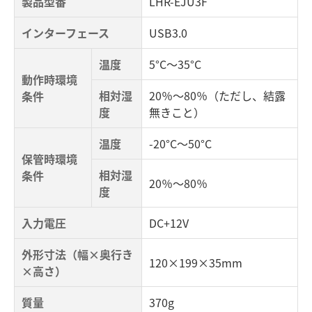
製品型番
LHR-EJU3F
インターフェース
USB3.0
温度
5°C～35°C
動作時環境
相対湿
20％～80％（ただし、結露
条件
度
無きこと）
温度
-20°C～50°C
保管時環境
相対湿
条件
20％～80％
度
入力電圧
DC+12V
外形寸法（幅×奥行き
120×199×35mm
×高さ）
質量
370g