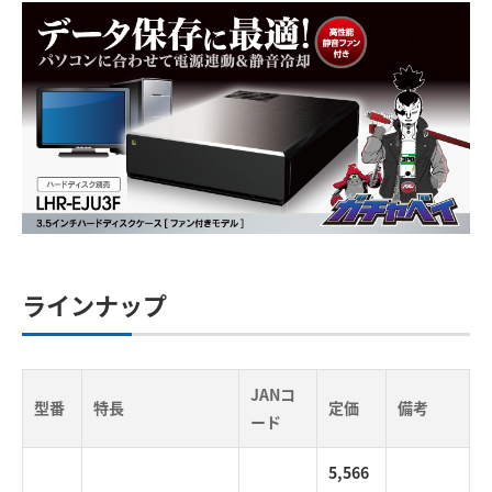
ラインナップ
JANコ
型番
特長
定価
備考
ード
5,566