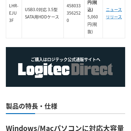
円(税
LHR-
458033
USB3.0対応 3.5型
込)
ニュース
EJU
356252
SATA用HDDケース
5,060
リリース
3F
0
円(税
抜)
ご購入はロジテック公式通販サイトへ
製品の特長・仕様
Windows/Macパソコンに対応
大容量