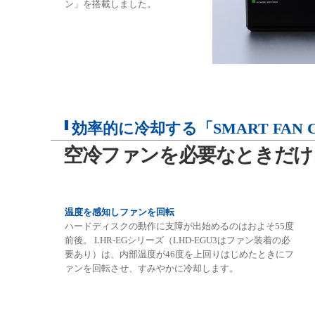
ン」を搭載しました。
効率的に冷却する「SMART FAN 
空冷ファンを必要なときだけ
温度を感知しファンを回転
ハードディスクの動作に支障が出始めるのはおよそ55度
前後。 LHR-EGシリーズ（LHD-EGU3はファン装着の必
要あり）は、内部温度が46度を上回りはじめたときにフ
ァンを回転させ、すみやかに冷却します。