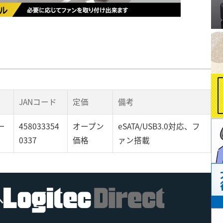
JANコード
定価
備考
リー
458033354
オープン
eSATA/USB3.0対応、フ
0337
価格
ァン搭載
へ