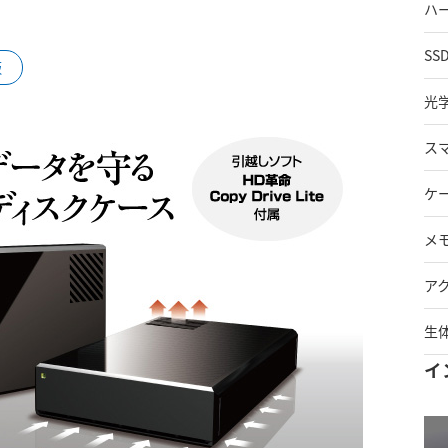
ハ
SS
販
光
ス
ケ
メ
ア
生
イ