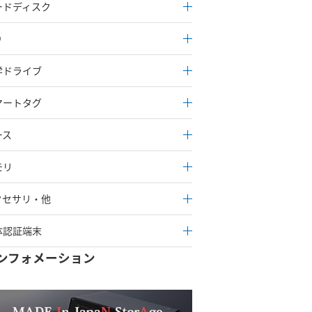
ードディスク
D
学ドライブ
マートタグ
ース
モリ
クセサリ・他
体認証端末
ンフォメーション