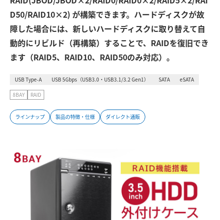
RAID(JBOD/JBOD×2/RAID0/RAID0×2/RAID5×2/RAI
D50/RAID10×2) が構築できます。ハードディスクが故
障した場合には、新しいハードディスクに取り替えて自
動的にリビルド（再構築）することで、RAIDを復旧でき
ます（RAID5、RAID10、RAID50のみ対応）。
USB Type-A
USB 5Gbps（USB3.0・USB3.1/3.2 Gen1）
SATA
eSATA
8BAY
RAID
ラインナップ
製品の特徴・仕様
ダイレクト通販