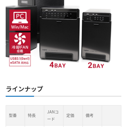
ラインナップ
JANコ
型番
特長
定価
備考
ード