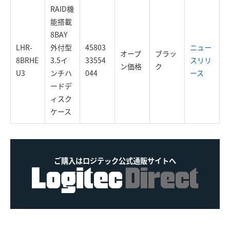
RAID機
能搭載
8BAY
LHR-
外付型
45803
ニュー
オープ
ブラッ
8BRHE
3.5イ
33554
スリリ
ン価格
ク
U3
ンチハ
044
ース
ードデ
ィスク
ケース
ご購入はロジテック公式通販サイトへ