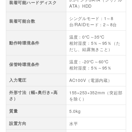
装着可能ハードディスク
ATA）HDD
シングルモード：1～8
装着可能台数
台/RAIDモード：2～8台
温度：0℃～35℃
動作時環境条件
相対湿度：5％～95％（た
だし、結露無きこと）
温度：-20℃～60℃
保管時環境条件
相対湿度：5％～95％
入力電圧
AC100V（電源内蔵）
外形寸法（幅×奥行き×高
155×253×352mm（突起部
さ）
を除く）
質量
5.0kg
設置方向
水平