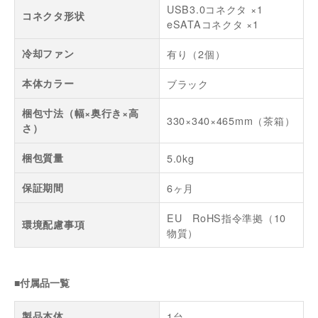
USB3.0コネクタ ×1
コネクタ形状
eSATAコネクタ ×1
冷却ファン
有り（2個）
本体カラー
ブラック
梱包寸法（幅×奥行き×高
330×340×465mm（茶箱）
さ）
梱包質量
5.0kg
保証期間
6ヶ月
EU RoHS指令準拠（10
環境配慮事項
物質）
■付属品一覧
製品本体
1台