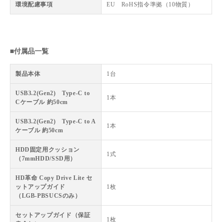
環境配慮事項
EU RoHS指令準拠（10物質）
■付属品一覧
製品本体
1台
USB3.2(Gen2) Type-C to
1本
Cケーブル 約50cm
USB3.2(Gen2) Type-C to A
1本
ケーブル 約50cm
HDD固定用クッション
1式
（7mmHDD/SSD用）
HD革命 Copy Drive Lite セ
ットアップガイド
1枚
（LGB-PBSUCSのみ）
セットアップガイド（保証
1枚