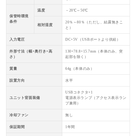
温度
－20℃～50℃
保管時環境
条件
20％～80％（ただし、結露無きこ
相対湿度
と）
入力電圧
DC+5V（USBポートより供給）
外形寸法（幅×奥行き×高
130×78.8×15.7mm（本体のみ、突
さ）
起部を除く）
質量
64g（本体のみ）
設置方向
水平
USBコネクタ×1
ユニット背面装備
電源表示ランプ（アクセス表示ラン
プ兼用）
冷却ファン
無し
保証期間
1年間