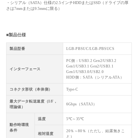
・シリアル（SATA）仕様の2.5インチHDDまたはSSD（ドライブの厚
さは7mmまたは9.5mmに限る）
■製品仕様
製品型番
LGB-PBSUC/LGB-PBSUCS
PC側：USB3.2 Gen2/USB3.2
Gen1/USB3.1 Gen2/USB3.1
インターフェース
Gen1/USB3.0/USB2.0
HDD側：SATA（シリアルATA）
コネクタ形状（本体側）
Type-C
最大データ転送速度（I/F，
6Gbps（SATA3）
理論値）
温度
5℃～35℃
動作時環境
条件
20％～80％（ただし、結露無きこ
相対湿度
と）