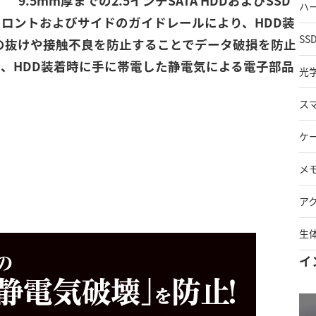
.5mm厚までの2.5インチSATA HDDおよびSSD
ハ
フロントおよびサイドのガイドレールにより、HDD装
SS
らの抜けや接触不良を防止することでデータ破損を防止
で、HDD装着時に手に帯電した静電気による電子部品
光
ス
ケ
メ
ア
生
イ