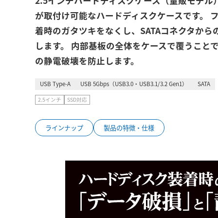
2.5インチハードディスクケース（量販モデル） 9
が取付け可能なハードディスクケースです。 
着時のガタツキをなくし、SATAコネクタか
します。 内部基板の全体をケースで覆うこと
の静電破壊を防止します。
USB Type-A
USB 5Gbps（USB3.0・USB3.1/3.2 Gen1）
SATA
2.5インチ
SSD対応
ラインナップ
製品の特徴・仕様