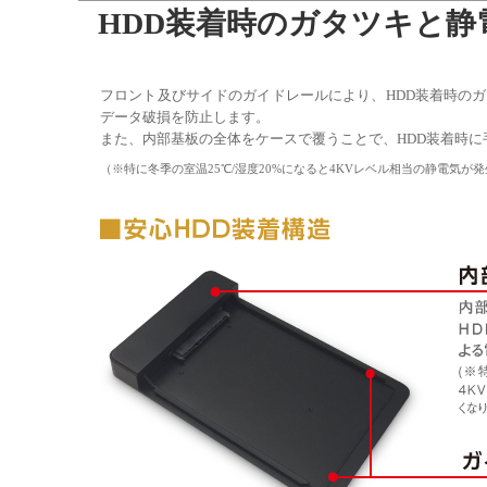
HDD装着時のガタツキと静
フロント及びサイドのガイドレールにより、HDD装着時のガ
データ破損を防止します。
また、内部基板の全体をケースで覆うことで、HDD装着時
（※特に冬季の室温25℃/湿度20%になると4KVレベル相当の静電気が