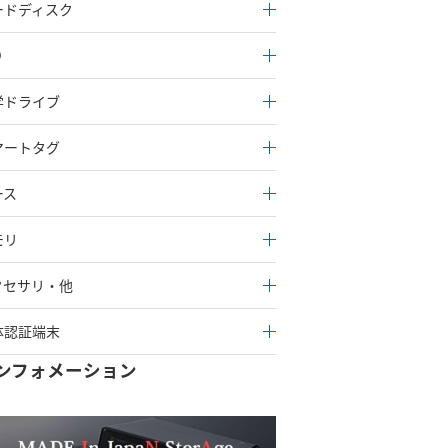
ードディスク
D
学ドライブ
マートタグ
ース
モリ
クセサリ・他
体認証端末
ンフォメーション