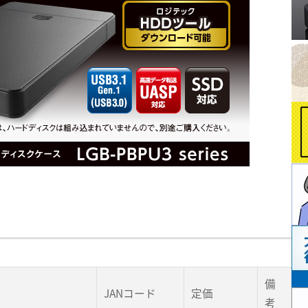
備
JANコード
定価
考