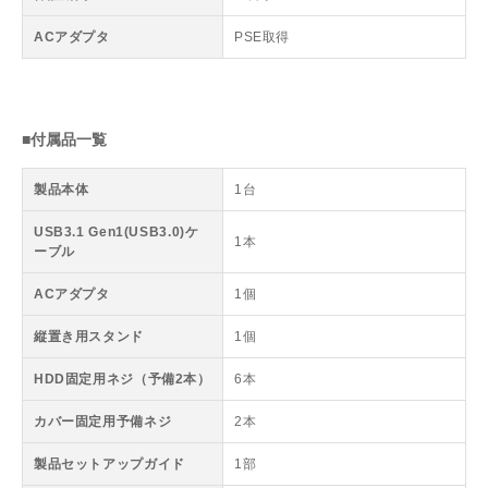
ACアダプタ
PSE取得
■付属品一覧
製品本体
1台
USB3.1 Gen1(USB3.0)ケ
1本
ーブル
ACアダプタ
1個
縦置き用スタンド
1個
HDD固定用ネジ（予備2本）
6本
カバー固定用予備ネジ
2本
製品セットアップガイド
1部