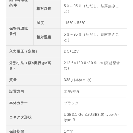
条件
5％～95％（ただし、結露無きこ
相対湿度
と）
温度
-15℃～55℃
保管時環境
条件
5％～95％（ただし、結露無きこ
相対湿度
と）
入力電圧（定格）
DC+12V
外形寸法（幅×奥行き×高
212.6×120.0×30.9mm (突起部含
さ）
む)
質量
338g (本体のみ)
設置方向
水平/垂直
本体カラー
ブラック
USB3.1 Gen1(USB3.0) type-A -
コネクタ形状
type-B
保証期間
1年間