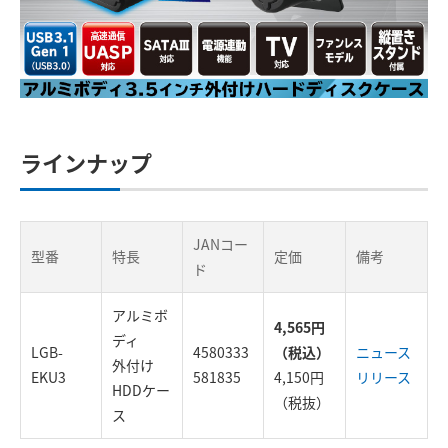
ラインナップ
JANコー
型番
特長
定価
備考
ド
アルミボ
4,565円
ディ
LGB-
4580333
（税込）
ニュース
外付け
EKU3
581835
4,150円
リリース
HDDケー
（税抜）
ス