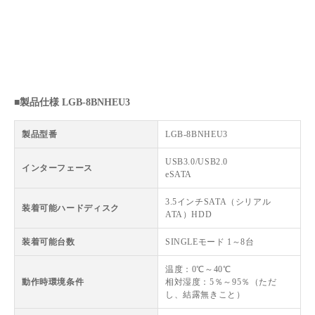
■製品仕様 LGB-8BNHEU3
製品型番
LGB-8BNHEU3
USB3.0/USB2.0
インターフェース
eSATA
3.5インチSATA（シリアル
装着可能ハードディスク
ATA）HDD
装着可能台数
SINGLEモード 1～8台
温度：0℃～40℃
動作時環境条件
相対湿度：5％～95％（ただ
し、結露無きこと）