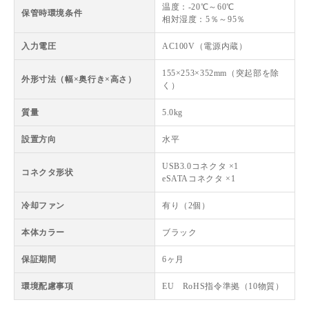
温度：-20℃～60℃
保管時環境条件
相対湿度：5％～95％
入力電圧
AC100V（電源内蔵）
155×253×352mm（突起部を除
外形寸法（幅×奥行き×高さ）
く）
質量
5.0kg
設置方向
水平
USB3.0コネクタ ×1
コネクタ形状
eSATAコネクタ ×1
冷却ファン
有り（2個）
本体カラー
ブラック
保証期間
6ヶ月
環境配慮事項
EU RoHS指令準拠（10物質）