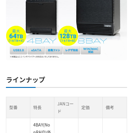
ラインナップ
JANコー
型番
特長
定価
備考
ド
4BAY(No
nRAID)外