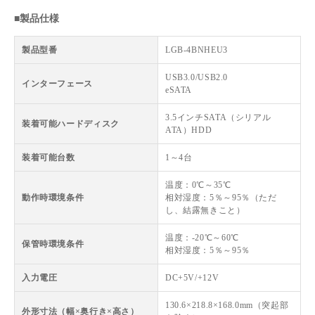
■製品仕様
製品型番
LGB-4BNHEU3
USB3.0/USB2.0
インターフェース
eSATA
3.5インチSATA（シリアル
装着可能ハードディスク
ATA）HDD
装着可能台数
1～4台
温度：0℃～35℃
動作時環境条件
相対湿度：5％～95％（ただ
し、結露無きこと）
温度：-20℃～60℃
保管時環境条件
相対湿度：5％～95％
入力電圧
DC+5V/+12V
130.6×218.8×168.0mm（突起部
外形寸法（幅×奥行き×高さ）