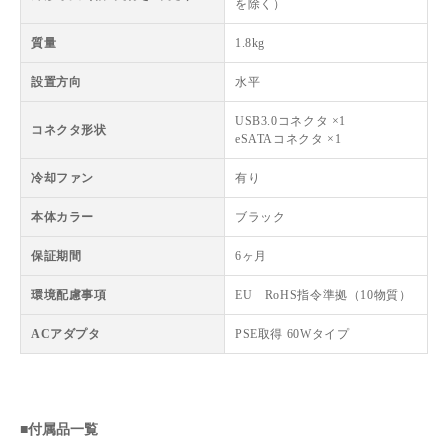
を除く）
質量
1.8kg
設置方向
水平
USB3.0コネクタ ×1
コネクタ形状
eSATAコネクタ ×1
冷却ファン
有り
本体カラー
ブラック
保証期間
6ヶ月
環境配慮事項
EU RoHS指令準拠（10物質）
ACアダプタ
PSE取得 60Wタイプ
■付属品一覧