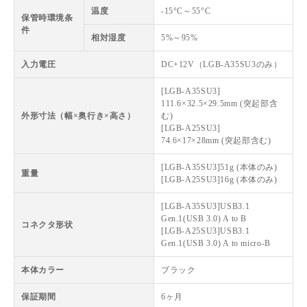
温度
-15°C～55°C
保管時環境条
件
相対湿度
5%～95%
入力電圧
DC+12V（LGB-A35SU3のみ）
[LGB-A35SU3]
111.6×32.5×29.5mm (突起部含
外形寸法（幅×奥行き×高さ）
む)
[LGB-A25SU3]
74.6×17×28mm (突起部含む)
[LGB-A35SU3]51g (本体のみ)
重量
[LGB-A25SU3]16g (本体のみ)
[LGB-A35SU3]USB3.1
Gen.1(USB 3.0) A to B
コネクタ形状
[LGB-A25SU3]USB3.1
Gen.1(USB 3.0) A to micro-B
本体カラー
ブラック
保証期間
6ヶ月