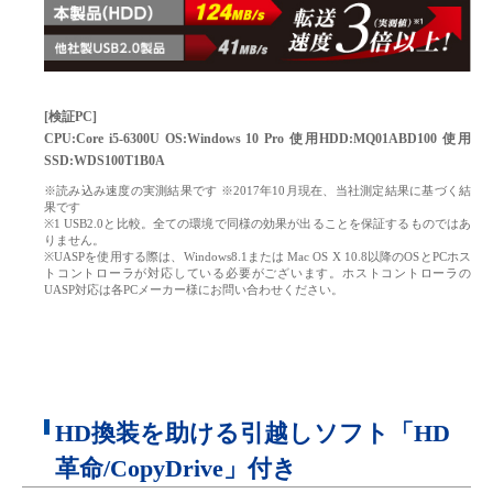
[検証PC]
CPU:Core i5-6300U OS:Windows 10 Pro 使用HDD:MQ01ABD100 使用
SSD:WDS100T1B0A
※読み込み速度の実測結果です ※2017年10月現在、当社測定結果に基づく結
果です
※1 USB2.0と比較。全ての環境で同様の効果が出ることを保証するものではあ
りません。
※UASPを使用する際は、Windows8.1または Mac OS X 10.8以降のOSとPCホス
トコントローラが対応している必要がございます。ホストコントローラの
UASP対応は各PCメーカー様にお問い合わせください。
HD換装を助ける引越しソフト「HD
革命/CopyDrive」付き