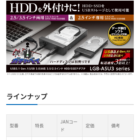
ラインナップ
JANコー
型番
特長
定価
備考
ド