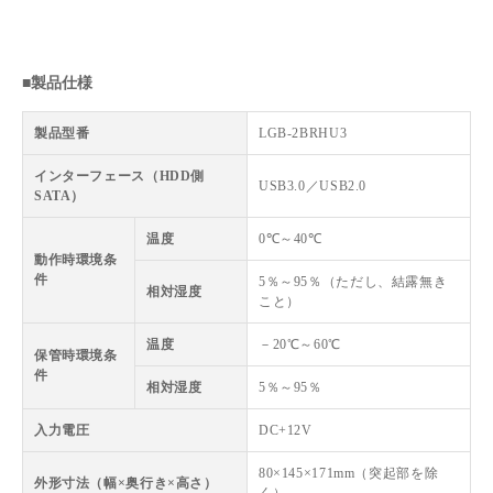
■製品仕様
製品型番
LGB-2BRHU3
インターフェース（HDD側
USB3.0／USB2.0
SATA）
温度
0℃～40℃
動作時環境条
件
5％～95％（ただし、結露無き
相対湿度
こと）
温度
－20℃～60℃
保管時環境条
件
相対湿度
5％～95％
入力電圧
DC+12V
80×145×171mm（突起部を除
外形寸法（幅×奥行き×高さ）
く）