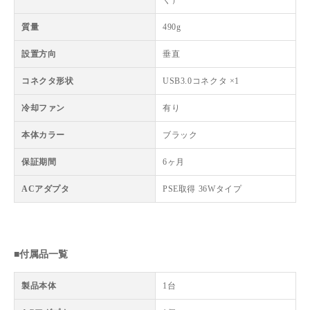
質量
490g
設置方向
垂直
コネクタ形状
USB3.0コネクタ ×1
冷却ファン
有り
本体カラー
ブラック
保証期間
6ヶ月
ACアダプタ
PSE取得 36Wタイプ
■付属品一覧
製品本体
1台