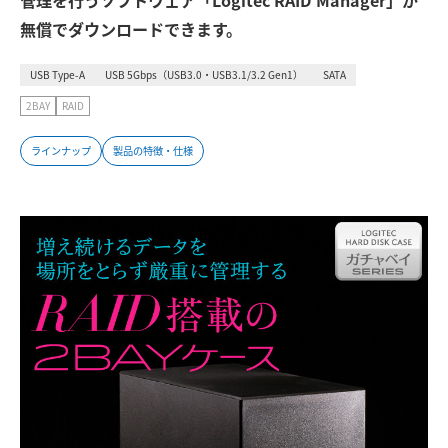
管理を行うソフトウェア「Logitec RAID Manager」が
無償でダウンロードできます。
USB Type-A
USB 5Gbps（USB3.0・USB3.1/3.2 Gen1）
SATA
2BAY
RAID
ラインナップ
製品の特徴・仕様