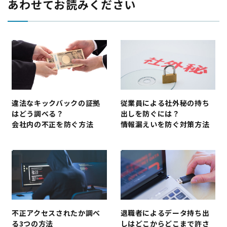
あわせてお読みください
違法なキックバックの証拠
従業員による社外秘の持ち
はどう調べる？
出しを防ぐには？
会社内の不正を防ぐ方法
情報漏えいを防ぐ対策方法
不正アクセスされたか調べ
退職者によるデータ持ち出
る3つの方法
しはどこからどこまで許さ