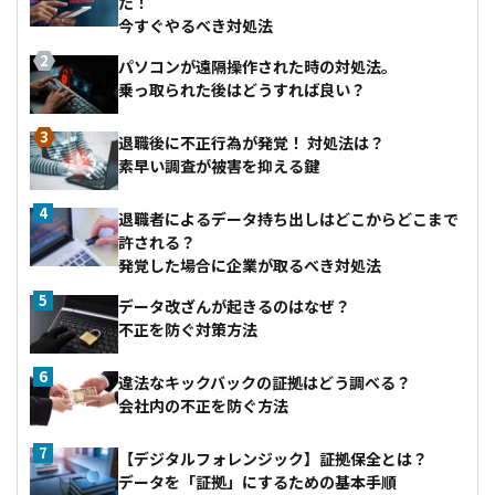
た！
今すぐやるべき対処法
パソコンが遠隔操作された時の対処法。
乗っ取られた後はどうすれば良い？
退職後に不正行為が発覚！ 対処法は？
素早い調査が被害を抑える鍵
退職者によるデータ持ち出しはどこからどこまで
許される？
発覚した場合に企業が取るべき対処法
データ改ざんが起きるのはなぜ？
不正を防ぐ対策方法
違法なキックバックの証拠はどう調べる？
会社内の不正を防ぐ方法
【デジタルフォレンジック】証拠保全とは？
データを「証拠」にするための基本手順