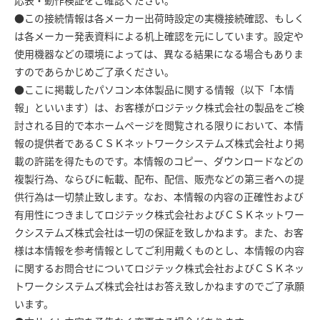
応表・動作検証をご確認ください。
●この接続情報は各メーカー出荷時設定の実機接続確認、もしく
は各メーカー発表資料による机上確認を元にしています。設定や
使用機器などの環境によっては、異なる結果になる場合もありま
すのであらかじめご了承ください。
●ここに掲載したパソコン本体製品に関する情報（以下「本情
報」といいます）は、お客様がロジテック株式会社の製品をご検
討される目的で本ホームページを閲覧される限りにおいて、本情
報の提供者であるＣＳＫネットワークシステムズ株式会社より掲
載の許諾を得たものです。本情報のコピー、ダウンロードなどの
複製行為、ならびに転載、配布、配信、販売などの第三者への提
供行為は一切禁止致します。なお、本情報の内容の正確性および
有用性につきましてロジテック株式会社およびＣＳＫネットワー
クシステムズ株式会社は一切の保証を致しかねます。また、お客
様は本情報を参考情報としてご利用戴くものとし、本情報の内容
に関するお問合せについてロジテック株式会社およびＣＳＫネッ
トワークシステムズ株式会社はお答え致しかねますのでご了承願
います。