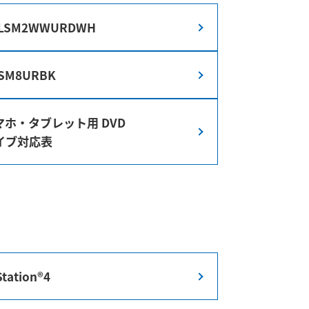
-LSM2WWURDWH
-SM8URBK
マホ・タブレット用 DVD
イブ対応表
Station®4