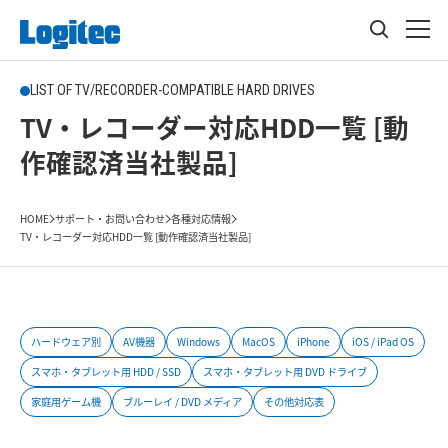
LIST OF TV/RECORDER-COMPATIBLE HARD DRIVES
TV・レコーダー対応HDD一覧 [動
作確認済当社製品]
HOME
サポート・お問い合わせ
各種対応情報
TV・レコーダー対応HDD一覧 [動作確認済当社製品]
ハードウェア別
AV機器
Windows
MacOS
iPhone
iOS / iPad OS
スマホ・タブレット用 HDD / SSD
スマホ・タブレット用 DVD ドライブ
家庭用ゲーム機
ブルーレイ / DVD メディア
その他対応表