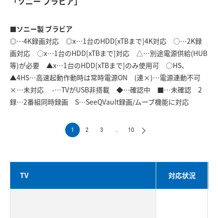
「ソニー ブラビア」
■ソニー製 ブラビア
◎…4K録画対応 ◎x…1台のHDD[xTBまで]4K対応 ○…2K録
画対応 ○x…1台のHDD[xTBまで]対応 △…別途電源供給(HUB
等)が必要 ▲x…1台のHDD[xTBまで]のみ使用可 ○HS、
▲4HS…高速起動作動時は常時電源ON (連×)…電源連動不可
×…未対応 -…TVがUSB非搭載 ◆…確認中 ■…未確認 2
録…2番組同時録画 S…SeeQVault録画/ムーブ機能に対応
1
2
3
…
10
TV
対応状況