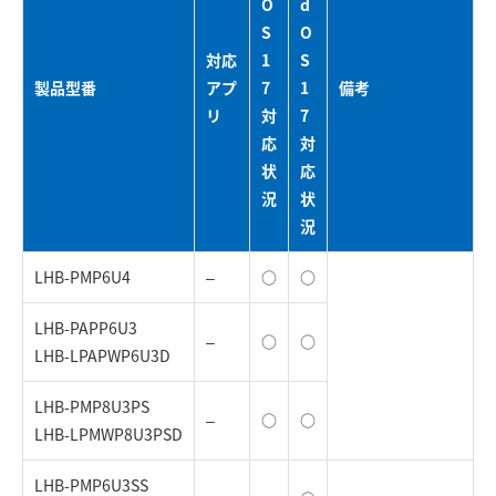
O
d
S
O
対応
1
S
製品型番
アプ
7
1
備考
リ
対
7
応
対
状
応
況
状
況
LHB-PMP6U4
–
○
○
LHB-PAPP6U3
–
○
○
LHB-LPAPWP6U3D
LHB-PMP8U3PS
–
○
○
LHB-LPMWP8U3PSD
LHB-PMP6U3SS