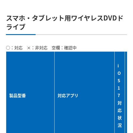
スマホ・タブレット用ワイヤレスDVDド
ライブ
○：対応 ×：非対応 空欄：確認中
iP
i
a
O
d
S
O
1
S
製品型番
対応アプリ
7
1
対
7
応
対
状
応
況
状
況