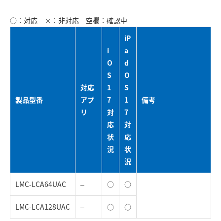
○：対応 ×：非対応 空欄：確認中
iP
i
a
O
d
S
O
対応
1
S
製品型番
アプ
7
1
備考
リ
対
7
応
対
状
応
況
状
況
LMC-LCA64UAC
–
○
○
LMC-LCA128UAC
–
○
○