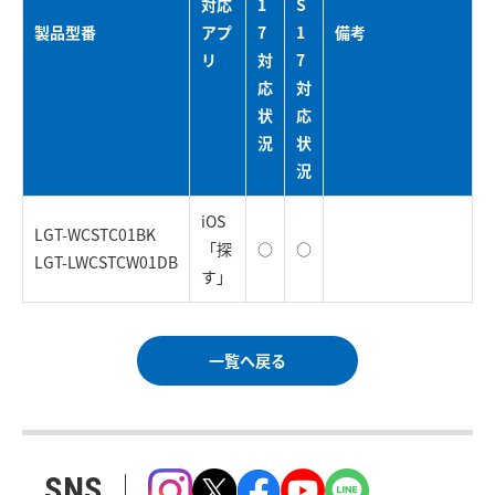
対応
1
S
製品型番
アプ
7
1
備考
リ
対
7
応
対
状
応
況
状
況
iOS
LGT-WCSTC01BK
「探
○
○
LGT-LWCSTCW01DB
す」
一覧へ戻る
SNS