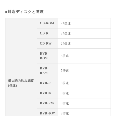
■対応ディスクと速度
CD-ROM
24倍速
CD-R
24倍速
CD-RW
24倍速
DVD-
8倍速
ROM
DVD-
5倍速
RAM
最大読み込み速度
DVD-R
8倍速
(倍速)
DVD+R
8倍速
DVD-RW
8倍速
DVD+RW
8倍速