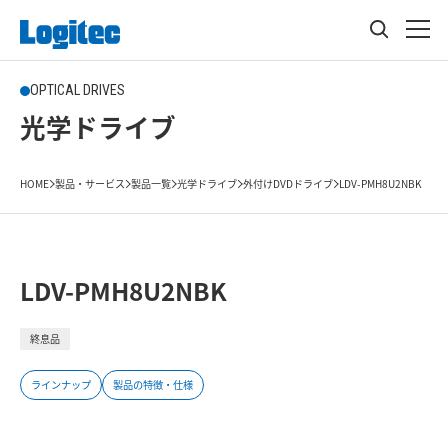
OPTICAL DRIVES
光学ドライブ
HOME
製品・サービス
製品一覧
光学ドライブ
外付けDVDドライブ
LDV-PMH8U2NBK
LDV-PMH8U2NBK
終息品
ラインナップ
製品の特徴・仕様