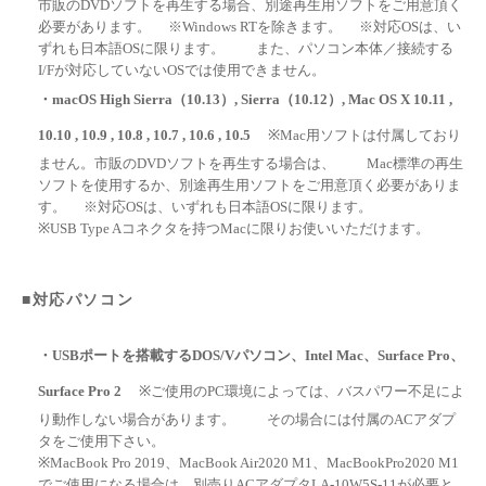
市販のDVDソフトを再生する場合、別途再生用ソフトをご用意頂く
必要があります。 ※Windows RTを除きます。 ※対応OSは、い
ずれも日本語OSに限ります。 また、パソコン本体／接続する
I/Fが対応していないOSでは使用できません。
・macOS High Sierra（10.13）, Sierra（10.12）, Mac OS X 10.11 ,
10.10 , 10.9 , 10.8 , 10.7 , 10.6 , 10.5
※Mac用ソフトは付属しており
ません。市販のDVDソフトを再生する場合は、 Mac標準の再生
ソフトを使用するか、別途再生用ソフトをご用意頂く必要がありま
す。 ※対応OSは、いずれも日本語OSに限ります。
※USB Type Aコネクタを持つMacに限りお使いいただけます。
■対応パソコン
・USBポートを搭載するDOS/Vパソコン、Intel Mac、Surface Pro、
Surface Pro 2
※ご使用のPC環境によっては、バスパワー不足によ
り動作しない場合があります。 その場合には付属のACアダプ
タをご使用下さい。
※MacBook Pro 2019、MacBook Air2020 M1、MacBookPro2020 M1
でご使用になる場合は、別売りACアダプタLA-10W5S-11が必要と