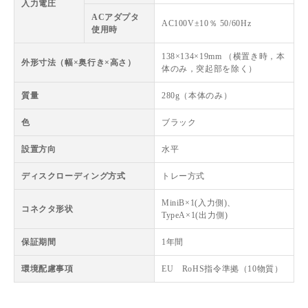
入力電圧
ACアダプタ
AC100V±10％ 50/60Hz
使用時
138×134×19mm （横置き時，本
外形寸法（幅×奥行き×高さ）
体のみ，突起部を除く）
質量
280g（本体のみ）
色
ブラック
設置方向
水平
ディスクローディング方式
トレー方式
MiniB×1(入力側)、
コネクタ形状
TypeA×1(出力側)
保証期間
1年間
環境配慮事項
EU RoHS指令準拠（10物質）