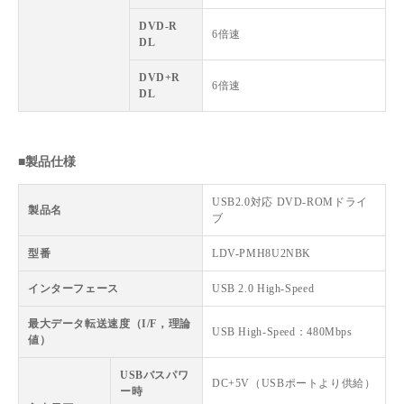
DVD-R
6倍速
DL
DVD+R
6倍速
DL
■製品仕様
USB2.0対応 DVD-ROMドライ
製品名
ブ
型番
LDV-PMH8U2NBK
インターフェース
USB 2.0 High-Speed
最大データ転送速度（I/F，理論
USB High-Speed：480Mbps
値）
USBバスパワ
DC+5V（USBポートより供給）
ー時