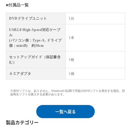
■付属品一覧
DVDドライブユニット
1台
USB2.0 High-Speed対応ケーブ
ル
1本
(パソコン側：Type-A, ドライブ
側：miniB) 約30cm
セットアップガイド（保証書含
1枚
む）
ＡＣアダプタ
1個
※添付ソフトは、ありません。Windows8.0以降で市販のDVDソフトを再生する場合、別
途再生ソフトを購入する必要があります。
一覧へ戻る
製品カテゴリー