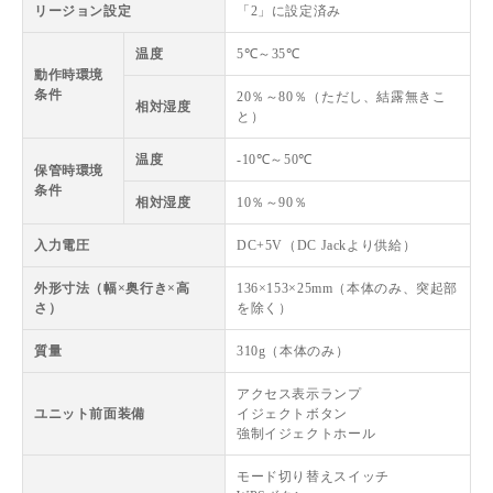
リージョン設定
「2」に設定済み
温度
5℃～35℃
動作時環境
条件
20％～80％（ただし、結露無きこ
相対湿度
と）
温度
-10℃～50℃
保管時環境
条件
相対湿度
10％～90％
入力電圧
DC+5V（DC Jackより供給）
外形寸法（幅×奥行き×高
136×153×25mm（本体のみ、突起部
さ）
を除く）
質量
310g（本体のみ）
アクセス表示ランプ
ユニット前面装備
イジェクトボタン
強制イジェクトホール
モード切り替えスイッチ