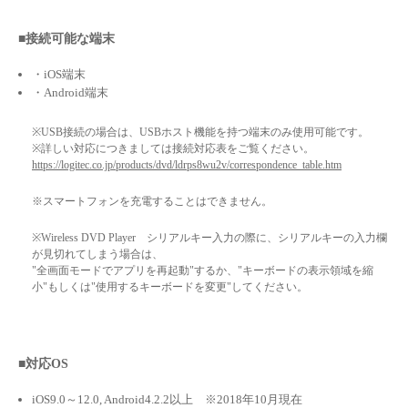
■接続可能な端末
・iOS端末
・Android端末
※USB接続の場合は、USBホスト機能を持つ端末のみ使用可能です。
※詳しい対応につきましては接続対応表をご覧ください。
https://logitec.co.jp/products/dvd/ldrps8wu2v/correspondence_table.htm
※スマートフォンを充電することはできません。
※Wireless DVD Player シリアルキー入力の際に、シリアルキーの入力欄
が見切れてしまう場合は、
"全画面モードでアプリを再起動"するか、"キーボードの表示領域を縮
小"もしくは"使用するキーボードを変更"してください。
■対応OS
iOS9.0～12.0, Android4.2.2以上 ※2018年10月現在