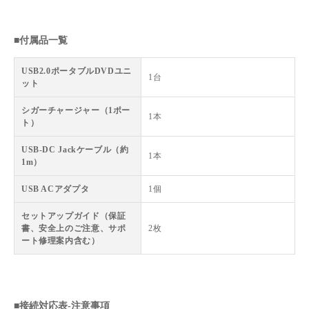
■付属品一覧
USB2.0ポータブルDVDユニ
1台
ット
シガーチャージャー（1ポー
1本
ト）
USB-DC Jackケーブル（約
1本
1m）
USB ACアダプタ
1個
セットアップガイド（保証
書、安全上のご注意、サポ
2枚
ート修理案内含む）
■接続対応表-注意事項