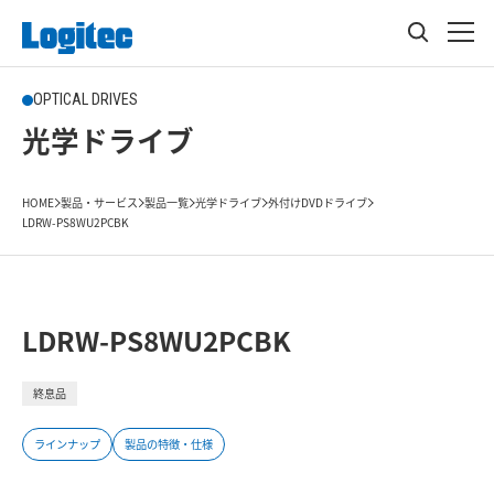
OPTICAL DRIVES
光学ドライブ
HOME
製品・サービス
製品一覧
光学ドライブ
外付けDVDドライブ
LDRW-PS8WU2PCBK
LDRW-PS8WU2PCBK
終息品
ラインナップ
製品の特徴・仕様