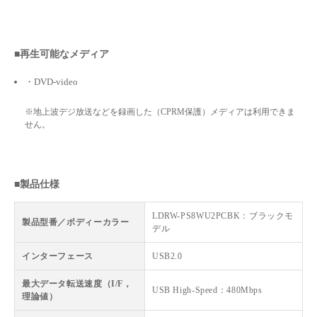
■再生可能なメディア
・DVD-video
※地上波デジ放送などを録画した（CPRM保護）メディアは利用できま
せん。
■製品仕様
LDRW-PS8WU2PCBK：ブラックモ
製品型番／ボディーカラー
デル
インターフェース
USB2.0
最大データ転送速度（I/F，
USB High-Speed：480Mbps
理論値）