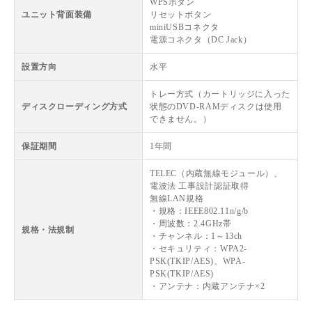
WPSボタン
ユニット背面装備
リセットボタン
miniUSBコネクタ
電源コネクタ（DC Jack）
設置方向
水平
トレー方式（カートリッジに入った
ディスクローディング方式
状態のDVD-RAMディスクは使用
できません。）
保証期間
1年間
TELEC（内蔵無線モジュール）、
電波法 工事設計認証取得
無線LAN規格
・規格：IEEE802.11n/g/b
・周波数：2.4GHz帯
規格・法規制
・チャンネル：1～13ch
・セキュリティ：WPA2-
PSK(TKIP/AES)、WPA-
PSK(TKIP/AES)
・アンテナ：内蔵アンテナ×2