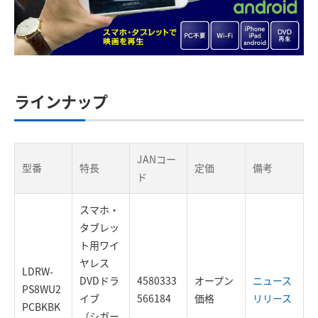
ラインナップ
JANコー
型番
特長
定価
備考
ド
スマホ・
タブレッ
ト用ワイ
ヤレス
LDRW-
DVDドラ
4580333
オープン
ニュース
PS8WU2
イブ
566184
価格
リリース
PCBKBK
（シガー