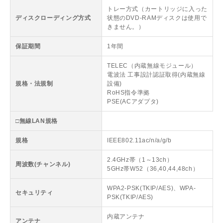
トレー方式（カートリッジに入った
ディスクローディング方式
状態のDVD-RAMディスクは使用で
きません。）
保証期間
1年間
TELEC（内蔵無線モジュール）
電波法 工事設計認証取得(内蔵無線
規格・法規制
設備)
RoHS指令準拠
PSE(ACアダプタ)
□無線LAN規格
規格
IEEE802.11ac/n/a/g/b
2.4GHz帯（1～13ch）
周波数(チャンネル)
5GHz帯W52（36,40,44,48ch）
WPA2-PSK(TKIP/AES)、WPA-
セキュリティ
PSK(TKIP/AES)
内蔵アンテナ
アンテナ