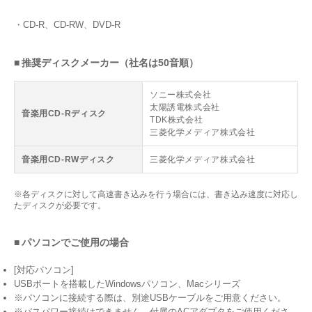
・CD-R、CD-RW、DVD-R
■ 推奨ディスクメーカー（社名は50音順）
ソニー株式会社
太陽誘電株式会社
音楽用CD-Rディスク
TDK株式会社
三菱化学メディア株式会社
音楽用CD-RWディスク
三菱化学メディア株式会社
※各ディスクに対して高速書き込みを行う場合には、書き込み速度に対応し
たディスクが必要です。
■ パソコンでご使用の場合
[対応パソコン]
USBポートを搭載したWindowsパソコン、Macシリーズ
※パソコンに接続する際は、別途USBケーブルをご用意ください。
※バスパワー接続はできません。付属のACアダプタをご使用くださ