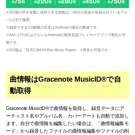
※32GBの空き容量に保存できる枚数は、60分の音楽が収録されているアル
バムCDで換算。
※録音できるCD枚数の目安はAndroidの場合の数値です。
※AACとFLACはどちらもAndroidの標準音楽プレイヤーアプリで再生が可
能です。
※iOS版は「ELECOM Hi-Res Music Player」で再生が可能です。
曲情報はGracenote MusicID®で自
動取得
Gracenote MusicID®で曲情報を取得し、録音データにア
ーティスト名やアルバム名、カバーアートも自動で追加し
ます。自分で曲情報を編集したい場合は、「曲情報編集モ
ード」から録音したファイルの曲情報編集やファイルの削