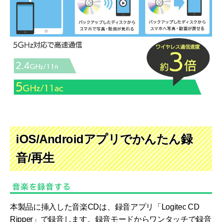
iOS/Androidアプリでかんたん録
音/再生
本製品に挿入した音楽CDは、録音アプリ「Logitec CD
Ripper」で録音します。録音モードからワンタッチで録音