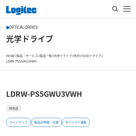
OPTICAL DRIVES
光学ドライブ
HOME
製品・サービス
製品一覧
光学ドライブ
外付けDVDドライブ
LDRW-PS5GWU3VWH
LDRW-PS5GWU3VWH
終息品
ラインナップ
製品の特徴・仕様
ダイレクト通販