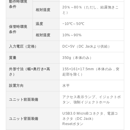
動作時環境
条件
20％～80％（ただし、結露無きこ
相対湿度
と）
温度
−10℃～50℃
保管時環境
条件
相対湿度
10%～90%
入力電圧（定格）
DC+5V（DC Jackより供給）
質量
350g（本体のみ）
外形寸法（幅×奥行き×高
155×161×17.5mm（本体のみ，突
さ）
起部を除く）
設置方向
水平
アクセス表示ランプ、イジェクトボ
ユニット前面装備
タン、強制イジェクトホール
USB3.0 MicroBコネクタ、電源コ
ユニット背面装備
ネクタ（DC Jack）
Resetボタン