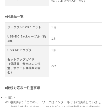
x4（2.4Ghzx2/5GHzx2）
■付属品一覧
ポータブルDVDユニット
1台
USB-DC Jackケーブル（約
1本
1m）
USB ACアダプタ
1個
セットアップガイド
（保証書、安全上のご注
2枚
意、サポート修理案内含
む）
■接続対応表ー注意事項
＜注1＞
WiFi接続時に「このネットワークはインターネットに接続していませ
ん。接続を維持しますか？」というダイアログが表示される場合があ