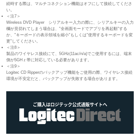
続時する際は、マルチコネクション機能はオフにして接続してくださ
い。
＜注7＞
Wireless DVD Player シリアルキー入力の際に、シリアルキーの入力
欄が見切れてしまう場合は、"全画面モードでアプリを再起動"する
か、"キーボードの表示領域を縮小"もしくは"使用するキーボードを変
更"してください。
＜注8＞
製品のワイヤレス接続にて、5GHz(11ac/n/a)でご使用するには、端末
側が5GHｚ帯に対応している必要があります。
＜注9＞
Logitec CD Ripperのバックアップ機能をご使用の際、ワイヤレス接続
環境が不安定だと、バックアップが失敗する場合があります。
ご購入はロジテック公式通販サイトへ