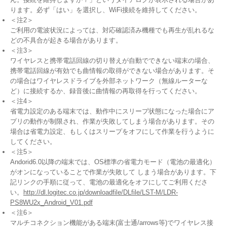
ります。必ず「はい」を選択し、WiFi接続を維持してください。
＜注2＞
ご利用の電波状況によっては、対応確認済み機種でも再生が乱れるな
どの不具合が起きる場合があります。
＜注3＞
ワイヤレスと携帯電話回線の切り替えが自動でできない端末の場合、
携帯電話回線が有効でも曲情報の取得ができない場合があります。そ
の場合はワイヤレスドライブを外部ネットワーク（無線ルーターな
ど）に接続するか、録音後に曲情報の再取得を行ってください。
＜注4＞
省電力設定のある端末では、動作中にスリープ状態になった場合にア
プリの動作が制限され、作業が失敗してしまう場合があります。その
場合は省電力設定、もしくはスリープをオフにして作業を行うように
してください。
＜注5＞
Andorid6.0以降の端末では、OS標準の省電力モード（電池の最適化）
がオンになっていることで作業が失敗して しまう場合があります。下
記リンクの手順に従って、電池の最適化をオフにしてご利用くださ
い。
http://dl.logitec.co.jp/downloadfile/DLfile/LST-M/LDR-
PS8WU2x_Android_V01.pdf
＜注6＞
マルチコネクション機能がある端末(富士通/arrows等)でワイヤレス接