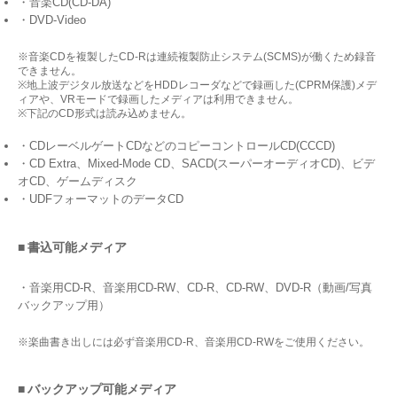
・音楽CD(CD-DA)
・DVD-Video
※音楽CDを複製したCD-Rは連続複製防止システム(SCMS)が働くため録音
できません。
※地上波デジタル放送などをHDDレコーダなどで録画した(CPRM保護)メデ
ィアや、VRモードで録画したメディアは利用できません。
※下記のCD形式は読み込めません。
・CDレーベルゲートCDなどのコピーコントロールCD(CCCD)
・CD Extra、Mixed-Mode CD、SACD(スーパーオーディオCD)、ビデ
オCD、ゲームディスク
・UDFフォーマットのデータCD
■ 書込可能メディア
・音楽用CD-R、音楽用CD-RW、CD-R、CD-RW、DVD-R（動画/写真
バックアップ用）
※楽曲書き出しには必ず音楽用CD-R、音楽用CD-RWをご使用ください。
■ バックアップ可能メディア