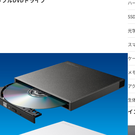
ータブルDVDドライブ
ハ
SS
光
ス
ケ
メ
ア
生
イ