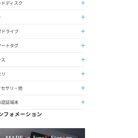
ードディスク
D
学ドライブ
マートタグ
ース
モリ
クセサリ・他
体認証端末
ンフォメーション