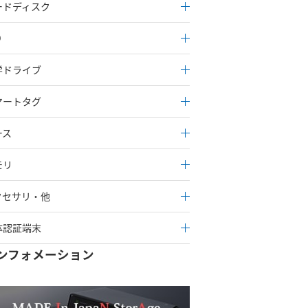
ードディスク
D
学ドライブ
マートタグ
ース
モリ
クセサリ・他
体認証端末
ンフォメーション