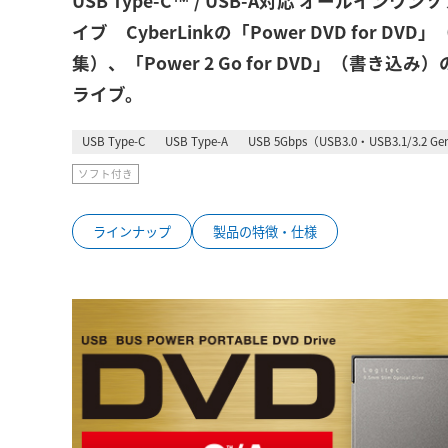
USB Type-C™ / USB-A対応 オールインワ
イブ CyberLinkの「Power DVD for DVD
集）、「Power 2 Go for DVD」（書
ライブ。
USB Type-C
USB Type-A
USB 5Gbps（USB3.0・USB3.1/3.2 G
ソフト付き
ラインナップ
製品の特徴・仕様