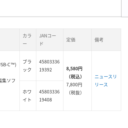
カラ
JANコー
定価
備考
ー
ド
ブラ
45803336
USB-C™)
8,580円
ック
19392
（税込）
ニュースリ
編集ソフ
7,800円
リース
ホワ
45803336
（税抜）
イト
19408