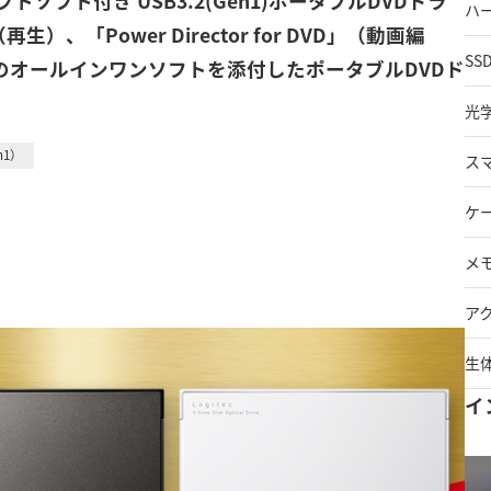
ンソフトソフト付き USB3.2(Gen1)ポータブルDVDドラ
ハ
」（再生）、「Power Director for DVD」（動画編
SS
き込み）のオールインワンソフトを添付したポータブルDVDド
光
en1）
ス
ケ
メ
ア
生
イ