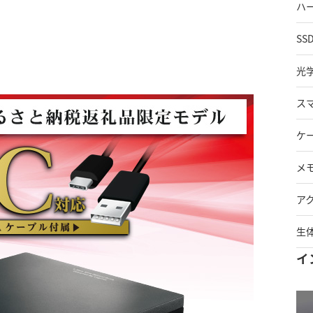
ハ
SS
光
ス
ケ
メ
ア
生
イ