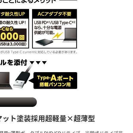
マット塗装採用
超軽量×超薄型
軽量x薄型ポータブルDVD/CDドライブ。光学式ドライブ非