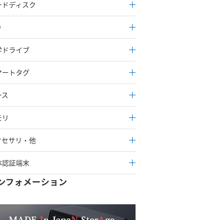
ードディスク
D
学ドライブ
マートタグ
ース
モリ
クセサリ・他
体認証端末
ンフォメーション