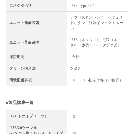
コネクタ形状
USB Type-C×1
アクセス表示ランプ、イジェク
ユニット前面装備
トボタン、強制イジェクトホー
ル
USBコネクタ ×1、電源コネク
ユニット背面装備
タ×1（別売りACアダプタ用）
保証期間
1年間
グリーン購入法
対象外
環境配慮事項
EU RoHS指令準拠（10物質）
■製品構成一覧
DVDドライブユニット
1台
USB3.0ケーブル
(パソコン側：Type-C, ドライブ
1本