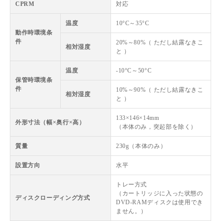
CPRM
対応
温度
10°C～35°C
動作時環境条
件
20%～80%（ ただし結露なきこ
相対湿度
と ）
温度
-10°C～50°C
保管時環境条
件
10%～90%（ ただし結露なきこ
相対湿度
と ）
133×146×14mm
外形寸法（幅×奥行×高）
（本体のみ，突起部を除く）
質量
230g（本体のみ）
設置方向
水平
トレー方式
（カートリッジに入った状態の
ディスクローディング方式
DVD-RAMディスクは使用でき
ません。）