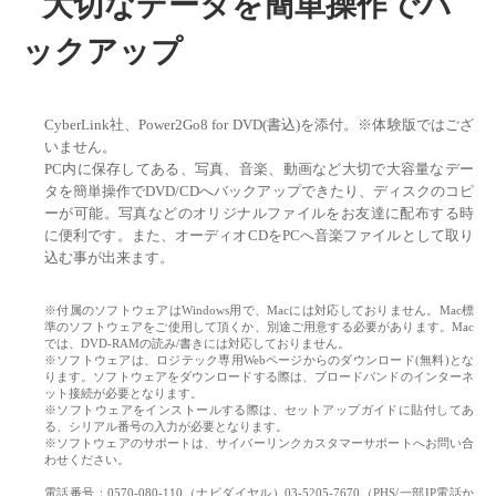
大切なデータを簡単操作でバ
ックアップ
CyberLink社、Power2Go8 for DVD(書込)を添付。※体験版ではござ
いません。
PC内に保存してある、写真、音楽、動画など大切で大容量なデー
タを簡単操作でDVD/CDへバックアップできたり、ディスクのコピ
ーが可能。写真などのオリジナルファイルをお友達に配布する時
に便利です。また、オーディオCDをPCへ音楽ファイルとして取り
込む事が出来ます。
※付属のソフトウェアはWindows用で、Macには対応しておりません。Mac標
準のソフトウェアをご使用して頂くか、別途ご用意する必要があります。Mac
では、DVD-RAMの読み/書きには対応しておりません。
※ソフトウェアは、ロジテック専用Webページからのダウンロード(無料)とな
ります。ソフトウェアをダウンロードする際は、ブロードバンドのインターネ
ット接続が必要となります。
※ソフトウェアをインストールする際は、セットアップガイドに貼付してあ
る、シリアル番号の入力が必要となります。
※ソフトウェアのサポートは、サイバーリンクカスタマーサポートへお問い合
わせください。
電話番号：0570-080-110（ナビダイヤル）03-5205-7670（PHS/一部IP電話か