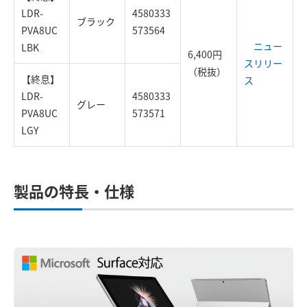
LDR-
4580333
ブラック
PVA8UC
573564
ニュー
LBK
6,400円
スリリー
（税抜）
【終息】
ス
LDR-
4580333
グレー
PVA8UC
573571
LGY
製品の特長・仕様