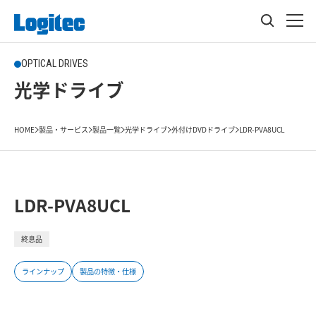
OPTICAL DRIVES
光学ドライブ
HOME
製品・サービス
製品一覧
光学ドライブ
外付けDVDドライブ
LDR-PVA8UCL
LDR-PVA8UCL
終息品
ラインナップ
製品の特徴・仕様