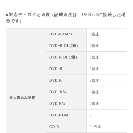
■対応ディスクと速度 (記載速度は USB3.0に接続した場
合です)
DVD-RAM*1
5倍速
DVD+R DL(2層)
6倍速
DVD-R DL(2層)
6倍速
DVD+R
8倍速
DVD-R
8倍速
DVD+RW
8倍速
最大書込み速度
DVD-RW
6倍速
DVD-ROM
-
CD-R
24倍速