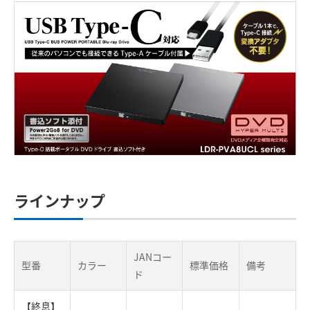
ラインナップ
JANコー
型番
カラー
標準価格
備考
ド
【終息】